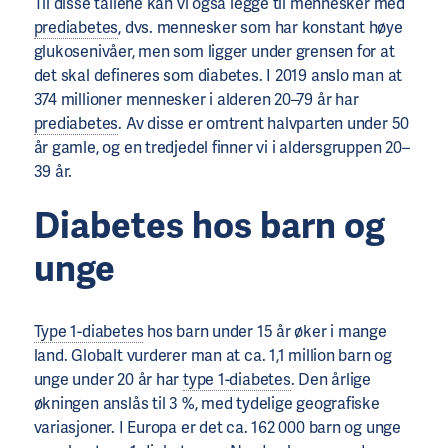
Til disse tallene kan vi også legge til mennesker med
prediabetes
, dvs. mennesker som har konstant høye
glukosenivåer, men som ligger under grensen for at
det skal defineres som diabetes. I 2019 anslo man at
374 millioner mennesker i alderen 20–79 år har
prediabetes
. Av disse er omtrent halvparten under 50
år gamle, og en tredjedel finner vi i aldersgruppen 20–
39 år.
Diabetes hos barn og
unge
Type 1-diabetes
hos barn under 15 år øker i mange
land. Globalt vurderer man at ca. 1,1 million barn og
unge under 20 år har
type 1-diabetes
. Den årlige
økningen anslås til 3 %, med tydelige geografiske
variasjoner. I Europa er det ca. 162 000 barn og unge