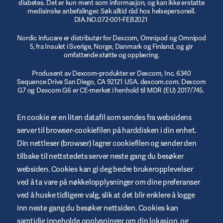
diabetes. Det er kun ment som informasjon, og kan ikke erstatte
medisinske anbefalinger. Søk alltid råd hos helsepersonell.
DIA.NO.072-001-FEB2021
Nordic Infucare er distributør for Dexcom, Omnipod og Omnipod
5, fra Insulet i Sverige, Norge, Danmark og Finland, og gir
omfattende støtte og opplæring.
Produsent av Dexcom-produkter er Dexcom, Inc. 6340
Sequence Drive San Diego, CA 92121 USA. dexcom.com. Dexcom
G7 og Dexcom G6 er CE-merket i henhold til MDR (EU) 2017/745.
© 2023/2024 Insulet Corporation produsent. Omnipod,
En cookie er en liten datafil som sendes fra websidens
Omnipod-logoen, DASH, DASH-logoen og Podder er varemerker
eller registrerte varemerker som tilhører Insulet Corporation i
server til browser-cookiefilen på harddisken i din enhet.
USA og andre jurisdiksjoner. myomnipod.com. Omnipod DASH
og Omnipod 5 er CE-merket i henhold til MDR (EU) 2017/745.
Din nettleser (browser) lagrer cookiefilen og sender den
tilbake til nettstedets server neste gang du besøker
websiden. Cookies kan gi deg bedre brukeropplevelser
ved å ta vare på nøkkelopplysninger om dine preferanser
ved å huske tidligere valg, slik at det blir enklere å logge
Betingelser og vilkår for websted
inn neste gang du besøker nettsiden. Cookies kan
Retningslinjer for personvern
samtidig inneholde opplysninger om din lokasjon, og