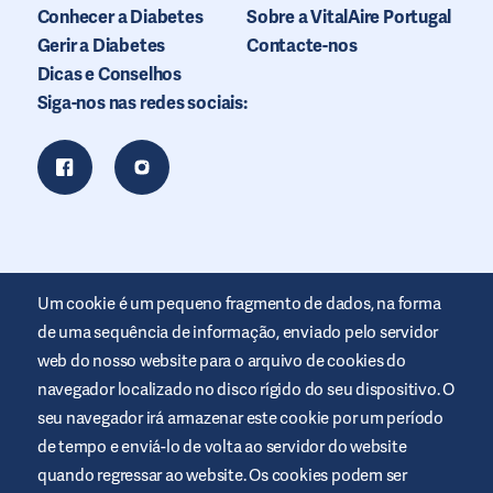
Conhecer a Diabetes
Sobre a VitalAire Portugal
Gerir a Diabetes
Contacte-nos
Dicas e Conselhos
Siga-nos nas redes sociais:
Um cookie é um pequeno fragmento de dados, na forma
de uma sequência de informação, enviado pelo servidor
web do nosso website para o arquivo de cookies do
navegador localizado no disco rígido do seu dispositivo. O
seu navegador irá armazenar este cookie por um período
Este website é disponibilizado pela Air Liquide Healthcare para
de tempo e enviá-lo de volta ao servidor do website
informar e ajudar as pessoas com diabetes. O seu intuito é
meramente informativo e não substitui as recomendações
quando regressar ao website. Os cookies podem ser
médicas. Consulte sempre o seu profissional de saúde.