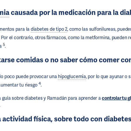
mia
causada por la medicación para la di
mentos para la
diabetes de tipo 2
, como las sulfonilureas, pued
. Por el contrario, otros fármacos, como la metformina, pueden re
5
as
.
tarse comidas o no saber cómo comer co
o poco puede provocar una
hipoglucemia
, por lo que ayunar o s
4
umentar tu riesgo
.
a guía sobre diabetes y Ramadán para aprender a
controlar tu 
.
actividad física, sobre todo con diabete