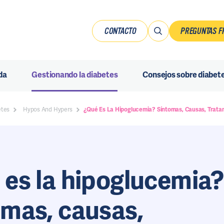
CONTACTO
PREGUNTAS F
da
Gestionando la diabetes
Consejos sobre diabet
etes
Hypos And Hypers
¿Qué Es La Hipoglucemia? Síntomas, Causas, Trata
es la hipoglucemia?
omas, causas,