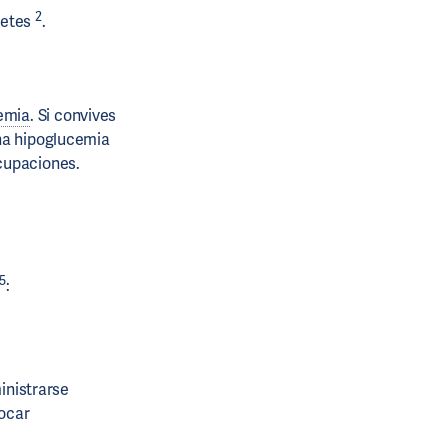
2
betes
.
emia
. Si convives
una hipoglucemia
cupaciones.
,5
:
inistrarse
vocar