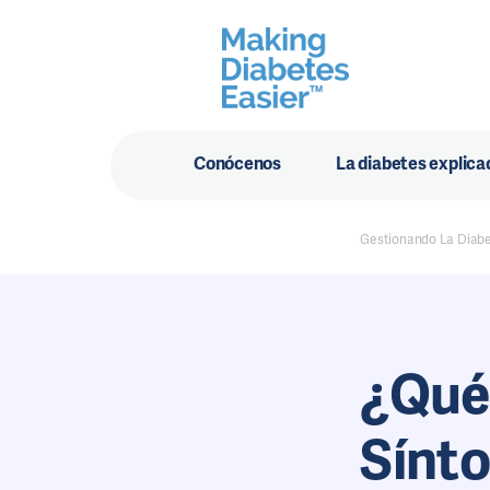
Conócenos
La diabetes explica
Gestionando La Diab
¿Qué 
Sínt