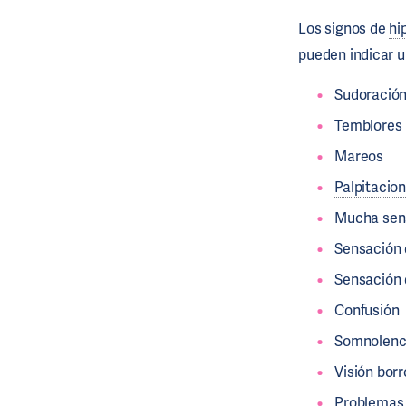
Los signos de
hi
pueden indicar 
Sudoració
Temblores
Mareos
Palpitacio
Mucha sen
Sensación 
Sensación 
Confusión
Somnolenc
Visión bor
Problemas 