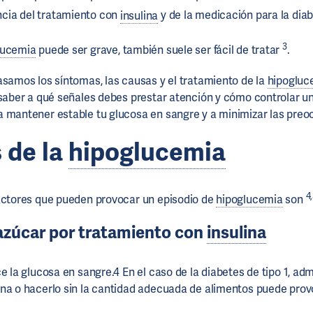
ia del tratamiento con
insulina
y de la medicación para la dia
3
lucemia
puede ser grave, también suele ser fácil de tratar
.
asamos los síntomas, las causas y el tratamiento de la
hipogluc
 saber a qué señales debes prestar atención y cómo controlar 
 mantener estable tu glucosa en sangre y a minimizar las preo
 de la
hipoglucemia
4
actores que pueden provocar un episodio de
hipoglucemia
son
azúcar por tratamiento con
insulina
 la glucosa en sangre.4 En el caso de la diabetes de tipo 1, adm
na o hacerlo sin la cantidad adecuada de alimentos puede pro
.