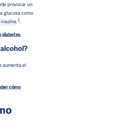
uede provocar un
iza glucosa como
5
a
insulina
.
n diabetes
.
 alcohol?
e aumenta el
aber cómo
ómo