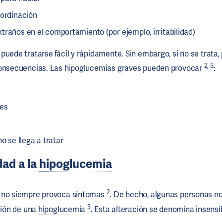
oordinación
traños en el comportamiento (por ejemplo, irritabilidad)
puede tratarse fácil y rápidamente. Sin embargo, si no se trata
2, 5
consecuencias. Las hipoglucemias graves pueden provocar
:
es
no se llega a tratar
dad a la
hipoglucemia
2
no siempre provoca síntomas
. De hecho, algunas personas n
3
ición de una
hipoglucemia
. Esta alteración se denomina insensib