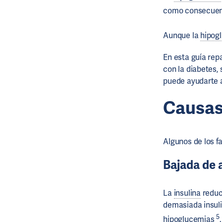
como consecuenc
Aunque la
hipog
En esta guía rep
con la diabetes,
puede ayudarte a
Causas
Algunos de los f
Bajada de 
La
insulina
reduce
demasiada insuli
5
hipoglucemias