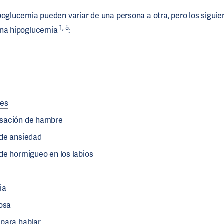
poglucemia
pueden variar de una persona a otra, pero los sigui
1, 5
una hipoglucemia
:
n
nes
sación de hambre
de ansiedad
de hormigueo en los labios
ia
rosa
para hablar