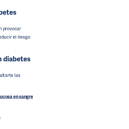
abetes
en provocar
ducir el riesgo
n diabetes
altarte las
glucosa en sangre
s