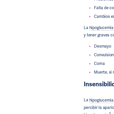
Falta de c
Cambios ex
La
hipoglucemia
y tener graves 
Desmayo
Convulsion
Coma
Muerte, si 
Insensibili
La
hipoglucemia
percibir la apar
3