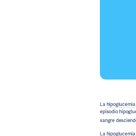
La
hipoglucemia
episodio hipogl
sangre desciend
La
hipoglucemia