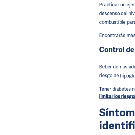
Practicar un eje
descenso del niv
combustible para
Encontrarás más
Control de
Beber demasiado
riesgo de
hipogl
Tener diabetes n
limitar los riesgo
Síntom
identif