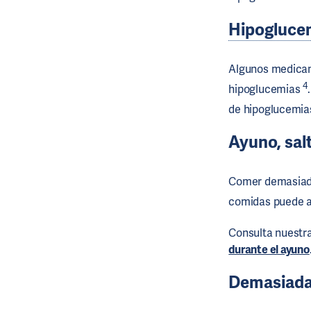
Hipogluce
Algunos medica
4
hipoglucemias
de hipoglucemi
Ayuno, sal
Comer demasiad
comidas puede a
Consulta nuestr
durante el ayuno
Demasiada 