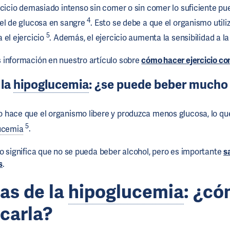
rcicio demasiado intenso sin comer o sin comer lo suficiente p
4
el de glucosa en sangre
. Esto se debe a que el organismo util
5
 el ejercicio
. Además, el ejercicio aumenta la sensibilidad a l
 información en nuestro artículo sobre
cómo hacer ejercicio co
 la
hipoglucemia
: ¿se puede beber mucho
 hace que el organismo libere y produzca menos glucosa, lo qu
5
ucemia
.
o significa que no se pueda beber alcohol, pero es importante
s
s
.
as de la
hipoglucemia
: ¿c
icarla?