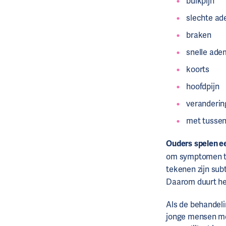
buikpijn
slechte a
braken
snelle ade
koorts
hoofdpijn
veranderin
met tussenp
Ouders
spelen ee
om symptomen te 
tekenen zijn sub
Daarom duurt he
Als de behandeli
jonge mensen me