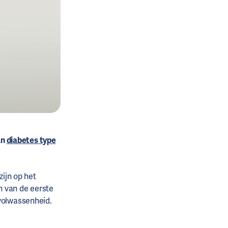
an
diabetes type
ijn op het
 van de eerste
 volwassenheid.