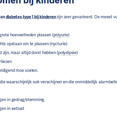
men bij kinderen
van
diabetes type 1 bij kinderen
zijn zeer gevarieerd. De meest
 grote hoeveelheden plassen (
polyurie
)
chts opstaan om te plassen (nycturie)
 zijn, maar altijd dorst hebben (
polydipsie
)
rliezen
eldigend moe voelen.
ie waarschijnlijk ook verschijnen en die onmiddellijk alarmbe
gen in gedrag/stemming
en in eetlust