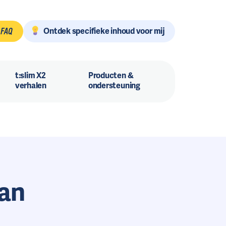
Ontdek specifieke inhoud voor mij
FAQ
t:slim X2
Producten &
verhalen
ondersteuning
van