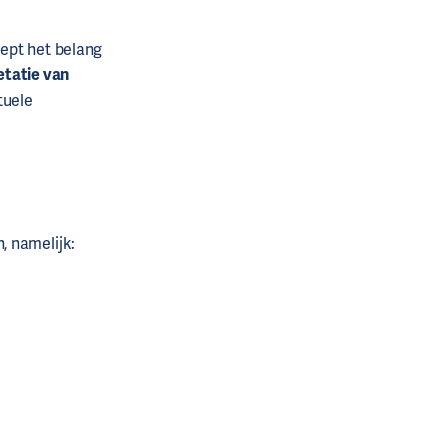
eept het belang
etatie van
tuele
n, namelijk: