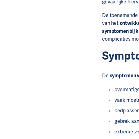
gevaarlijke hier
De toenemende pr
van het
ontwikke
symptomen bij k
complicaties mog
Sympto
De
symptomen va
overmatige
vaak moete
bedplasse
gebrek aan
extreme v