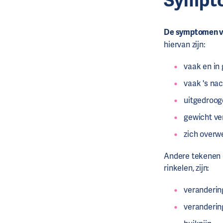
Sympto
De symptomen 
hiervan zijn:
vaak en in
vaak 's na
uitgedroogd
gewicht ve
zich overw
Andere tekenen d
rinkelen, zijn:
veranderin
verandering