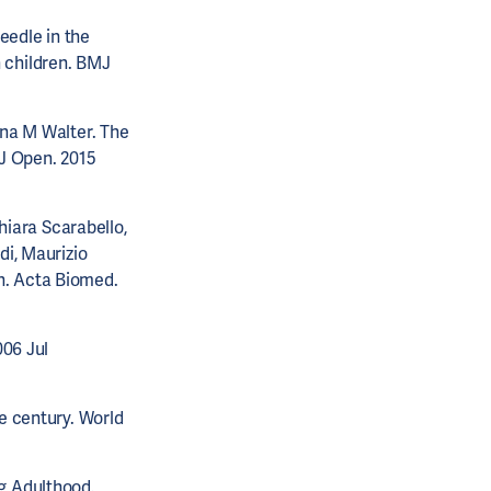
eedle in the
n children. BMJ
na M Walter. The
MJ Open. 2015
hiara Scarabello,
odi, Maurizio
en. Acta Biomed.
006 Jul
e century. World
g Adulthood.