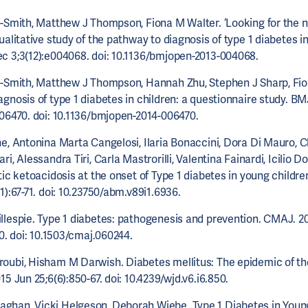
r-Smith, Matthew J Thompson, Fiona M Walter. ‘Looking for the n
ualitative study of the pathway to diagnosis of type 1 diabetes i
c 3;3(12):e004068. doi: 10.1136/bmjopen-2013-004068.
r-Smith, Matthew J Thompson, Hannah Zhu, Stephen J Sharp, Fio
gnosis of type 1 diabetes in children: a questionnaire study. B
006470. doi: 10.1136/bmjopen-2014-006470.
e, Antonina Marta Cangelosi, Ilaria Bonaccini, Dora Di Mauro, C
ri, Alessandra Tiri, Carla Mastrorilli, Valentina Fainardi, Icilio D
tic ketoacidosis at the onset of Type 1 diabetes in young childr
1):67-71. doi: 10.23750/abm.v89i1.6936.
llespie. Type 1 diabetes: pathogenesis and prevention. CMAJ. 2
70. doi: 10.1503/cmaj.060244.
oubi, Hisham M Darwish. Diabetes mellitus: The epidemic of th
15 Jun 25;6(6):850-67. doi: 10.4239/wjd.v6.i6.850.
han, Vicki Helgeson, Deborah Wiebe. Type 1 Diabetes in Youn