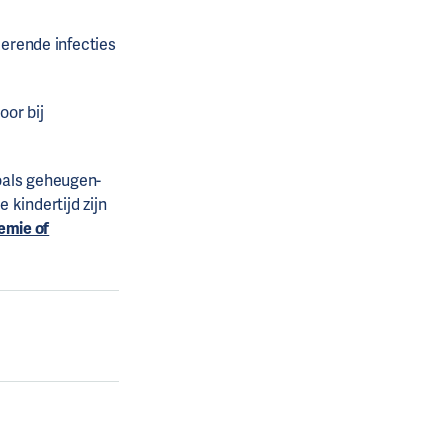
kerende infecties
or bij
oals geheugen-
 kindertijd zijn
emie of