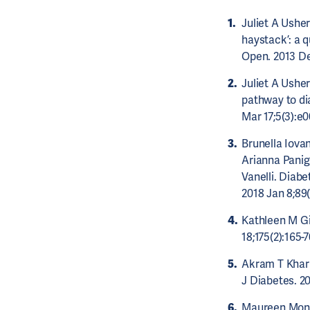
Juliet A Ushe
haystack’: a q
Open. 2013 De
Juliet A Ushe
pathway to dia
Mar 17;5(3):e
Brunella Iovan
Arianna Paniga
Vanelli. Diabe
2018 Jan 8;89(
Kathleen M Gi
18;175(2):165-
Akram T Kharr
J Diabetes. 20
Maureen Monag