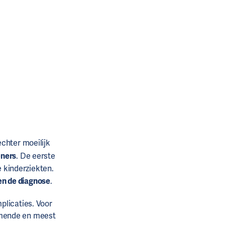
echter moeilijk
eners
. De eerste
 kinderziekten.
en de diagnose
.
plicaties. Voor
mende en meest