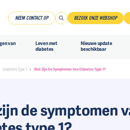
NEEM CONTACT OP
BEZOEK ONZE WEBSHOP
gen van
Leven met
Nieuwe update
diabetes
beschikbaar
Diabetes Type 1
Wat Zijn De Symptomen Van Diabetes Type 1?
zijn de symptomen 
tes type 1?