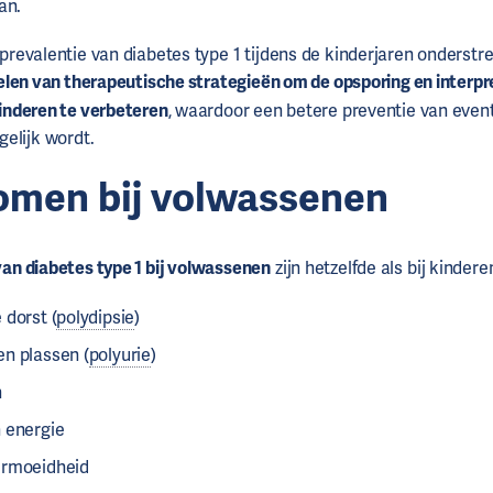
van.
evalentie van diabetes type 1 tijdens de kinderjaren onderstr
len van therapeutische strategieën om de opsporing en interpr
inderen te verbeteren
, waardoor een betere preventie van even
elijk wordt.
men bij volwassenen
n diabetes type 1 bij volwassenen
zijn hetzelfde als bij kindere
 dorst (
polydipsie
)
n plassen (
polyurie
)
n
 energie
ermoeidheid