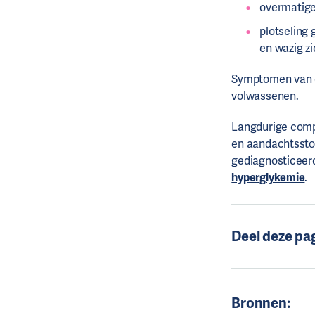
overmatige
plotseling
en wazig zi
Symptomen van d
volwassenen.
Langdurige compl
en aandachtsstoo
gediagnosticeer
hyperglykemie
.
Deel deze pa
Bronnen: