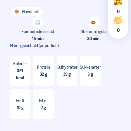
0
Hovedret
0
Foreberedelsestid
Tilberedningstid
15 min
30 min
Næringsindhold
(pr. portion)
Kalorier
Protein
Kulhydrater
Sukkerarter
391
32 g
39 g
3 g
kcal
Fedt
Fiber
10 g
7 g