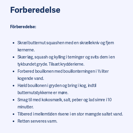
Forberedelse
Förberedelse:
Skræl butternut squashen med en skrællekniv og fjern
kernerne.
Skær løg, squash og kylling i terninger og svits dem i en
tykbundet gryde. Tilsæt krydderierne.
Forbered bouillonen med bouillonterningen i ½ liter
kogende vand.
Hæld bouillonen i gryden og bring i kog, indtil
butternutstykkerne er møre.
Smag til med kokosmælk, salt, peber og lad simre i 10
minutter.
Tilbered i mellemtiden risene i en stor mængde saltet vand.
Retten serveres varm.