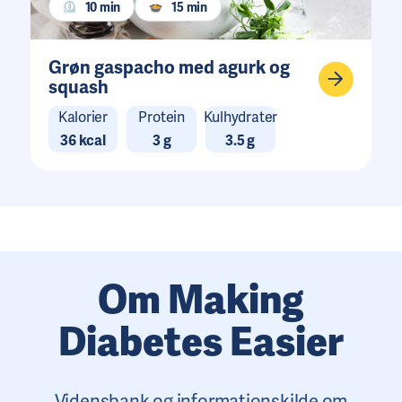
10 min
15 min
Grøn gaspacho med agurk og
squash
Kalorier
Protein
Kulhydrater
36 kcal
3 g
3.5 g
Om Making
Diabetes Easier
Vidensbank og informationskilde om