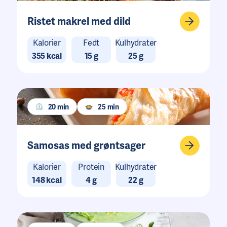
Ristet makrel med dild
Kalorier
Fedt
Kulhydrater
355 kcal
15 g
25 g
20 min
25 min
Samosas med grøntsager
Kalorier
Protein
Kulhydrater
148 kcal
4 g
22 g