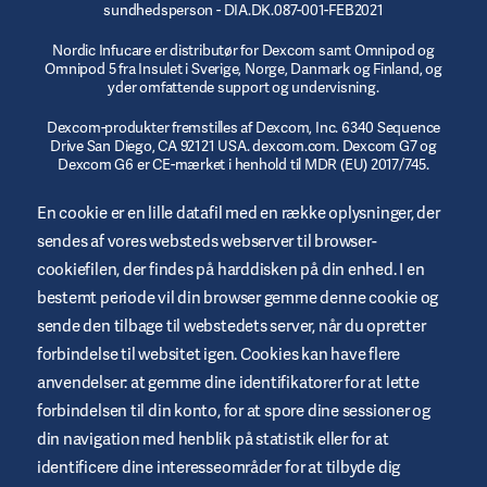
sundhedsperson - DIA.DK.087-001-FEB2021
Nordic Infucare er distributør for Dexcom samt Omnipod og
Omnipod 5 fra Insulet i Sverige, Norge, Danmark og Finland, og
yder omfattende support og undervisning.
Dexcom-produkter fremstilles af Dexcom, Inc. 6340 Sequence
Drive San Diego, CA 92121 USA. dexcom.com. Dexcom G7 og
Dexcom G6 er CE-mærket i henhold til MDR (EU) 2017/745.
© 2023/2024 Insulet Corporation producent. Omnipod,
En cookie er en lille datafil med en række oplysninger, der
Omnipod-logoet, DASH, DASH-logoet og Podder er varemærker
sendes af vores websteds webserver til browser-
eller registrerede varemærker tilhørende Insulet Corporation i
USA og andre jurisdiktioner. myomnipod.com Omnipod DASH
cookiefilen, der findes på harddisken på din enhed. I en
og Omnipod 5 er CE-mærket i henhold til MDR (EU) 2017/745.
bestemt periode vil din browser gemme denne cookie og
sende den tilbage til webstedets server, når du opretter
forbindelse til websitet igen. Cookies kan have flere
anvendelser: at gemme dine identifikatorer for at lette
Vilkår og betingelser for websted
forbindelsen til din konto, for at spore dine sessioner og
Fortrolighetspolitik
din navigation med henblik på statistik eller for at
identificere dine interesseområder for at tilbyde dig
Cookies