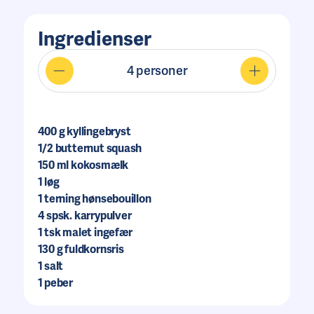
Ingredienser
4
personer
400
g kyllingebryst
1/2
butternut squash
150
ml kokosmælk
1
løg
1
terning hønsebouillon
4
spsk. karrypulver
1
tsk malet ingefær
130
g fuldkornsris
1
salt
1
peber