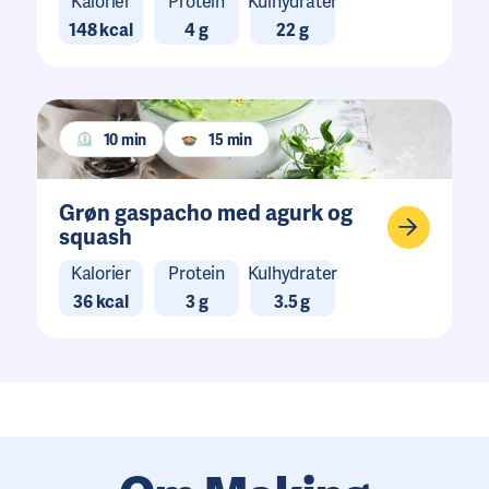
Kalorier
Protein
Kulhydrater
148 kcal
4 g
22 g
10 min
15 min
Grøn gaspacho med agurk og
squash
Kalorier
Protein
Kulhydrater
36 kcal
3 g
3.5 g