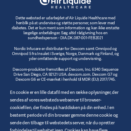
Dette websted er udarbejdet af Air Liquide Healthcare med
henblik på at undervise og støtte personer, som lever med
diabetes. Det er kun ment som information og kan ikke erstatte
lægelige anbefalinger. Søg altid rådgivning hos en
sundhedsperson - DIA.DK.087-001-FEB2021
Nordic Infucare er distributør for Dexcom samt Omnipod og
Omnipod 5 fra Insulet i Sverige, Norge, Danmark og Finland, og
yder omfattende support og undervisning.
Dexcom-produkter fremstilles af Dexcom, Inc. 6340 Sequence
Drive San Diego, CA 92121 USA. dexcom.com. Dexcom G7 og
Dexcom G6 er CE-mærket i henhold til MDR (EU) 2017/745.
© 2023/2024 Insulet Corporation producent. Omnipod,
En cookie er en lille datafil med en række oplysninger, der
Omnipod-logoet, DASH, DASH-logoet og Podder er varemærker
sendes af vores websteds webserver til browser-
eller registrerede varemærker tilhørende Insulet Corporation i
USA og andre jurisdiktioner. myomnipod.com Omnipod DASH
cookiefilen, der findes på harddisken på din enhed. I en
og Omnipod 5 er CE-mærket i henhold til MDR (EU) 2017/745.
bestemt periode vil din browser gemme denne cookie og
sende den tilbage til webstedets server, når du opretter
forbindelse til websitet igen. Cookies kan have flere