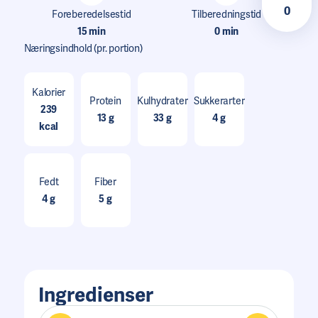
0
Foreberedelsestid
Tilberedningstid
15 min
0 min
Næringsindhold
(pr. portion)
Kalorier
Protein
Kulhydrater
Sukkerarter
239
13 g
33 g
4 g
kcal
Fedt
Fiber
4 g
5 g
Ingredienser