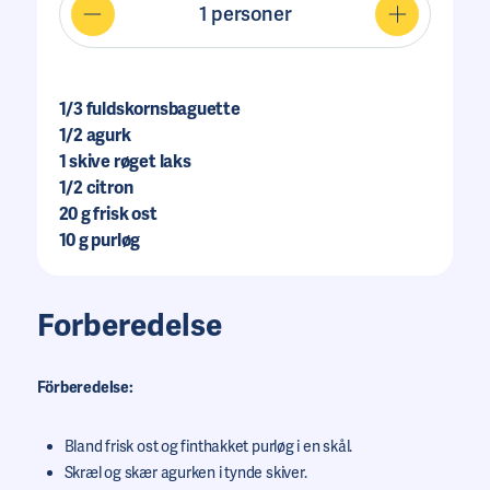
1
personer
1/3
fuldskornsbaguette
1/2
agurk
1
skive røget laks
1/2
citron
20
g frisk ost
10
g purløg
Forberedelse
Förberedelse:
Bland frisk ost og finthakket purløg i en skål.
Skræl og skær agurken i tynde skiver.