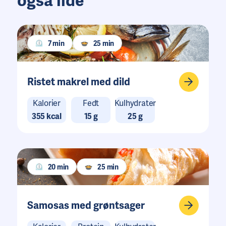
også lide
7 min
25 min
Ristet makrel med dild
Kalorier
Fedt
Kulhydrater
355 kcal
15 g
25 g
20 min
25 min
Samosas med grøntsager