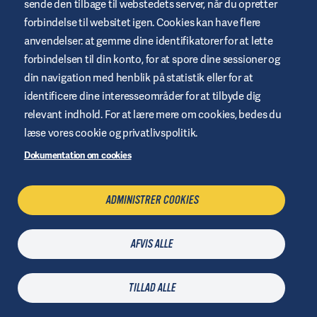
sende den tilbage til webstedets server, når du opretter
forbindelse til websitet igen. Cookies kan have flere
anvendelser: at gemme dine identifikatorer for at lette
Vilkår og betingelser for websted
forbindelsen til din konto, for at spore dine sessioner og
Fortrolighetspolitik
din navigation med henblik på statistik eller for at
identificere dine interesseområder for at tilbyde dig
Cookies
relevant indhold. For at lære mere om cookies, bedes du
Juridisk meddelelse
læse vores cookie og privatlivspolitik.
Oversigt over websted
Dokumentation om cookies
Administrere cookies
ADMINISTRER COOKIES
KONTAKT OS
AFVIS ALLE
Senest opdateret
16 juni 2026
| © Air Liquide Healthcare 2021
TILLAD ALLE