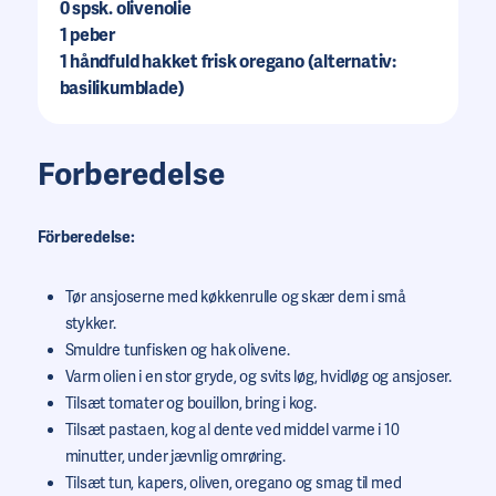
0
spsk. olivenolie
1
peber
1
håndfuld hakket frisk oregano (alternativ:
basilikumblade)
Forberedelse
Förberedelse:
Tør ansjoserne med køkkenrulle og skær dem i små
stykker.
Smuldre tunfisken og hak olivene.
Varm olien i en stor gryde, og svits løg, hvidløg og ansjoser.
Tilsæt tomater og bouillon, bring i kog.
Tilsæt pastaen, kog al dente ved middel varme i 10
minutter, under jævnlig omrøring.
Tilsæt tun, kapers, oliven, oregano og smag til med