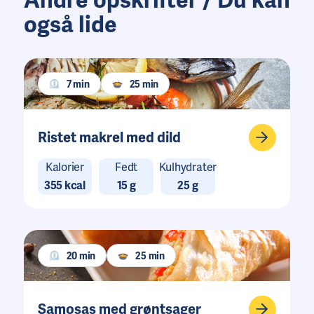
Andre opskrifter / Du kan
også lide
7 min
25 min
Ristet makrel med dild
Kalorier
Fedt
Kulhydrater
355 kcal
15 g
25 g
20 min
25 min
Samosas med grøntsager