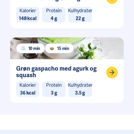
Kalorier
Protein
Kulhydrater
148 kcal
4 g
22 g
10 min
15 min
Grøn gaspacho med agurk og
squash
Kalorier
Protein
Kulhydrater
36 kcal
3 g
3.5 g