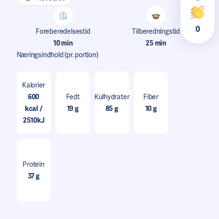
0
Foreberedelsestid
Tilberedningstid
10 min
25 min
Næringsindhold
(pr. portion)
Kalorier
600
Fedt
Kulhydrater
Fiber
kcal /
19 g
85 g
10 g
2510kJ
Protein
37 g