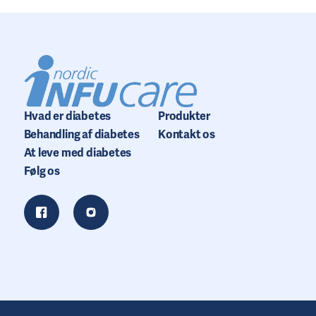
Hvad er diabetes
Produkter
Behandling af diabetes
Kontakt os
At leve med diabetes
Følg os