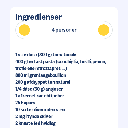
Ingredienser
4
personer
1
stor dåse (800 g) tomatcoulis
400
g tør fast pasta (conchiglia, fusilli, penne,
trofie eller strozzapreti ...)
800
ml grøntsagsbouillon
200
g afdryppet tun naturel
1/4
dåse (50 g) ansjoser
1
afkernet rød chilipeber
25
kapers
10
sorte oliven uden sten
2
løg i tynde skiver
2
knuste fed hvidløg