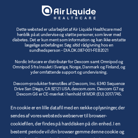
Dette websted er udarbejdet af Air Liquide Healthcare med
henblik på at undervise og støtte personer, som lever med
diabetes. Det er kun ment som information og kan ikke erstatte
lægelige anbefalinger. Søg altid rådgivning hos en
sundhedsperson - DIA.DK.087-001-FEB2021
Nordic Infucare er distributør for Dexcom samt Omnipod og
Omnipod 5 fra Insulet i Sverige, Norge, Danmark og Finland, og
yder omfattende support og undervisning.
Dexcom-produkter fremstilles af Dexcom, Inc. 6340 Sequence
Drive San Diego, CA 92121 USA. dexcom.com. Dexcom G7 og
Dexcom G6 er CE-mærket i henhold til MDR (EU) 2017/745.
© 2023/2024 Insulet Corporation producent. Omnipod,
En cookie er en lille datafil med en række oplysninger, der
Omnipod-logoet, DASH, DASH-logoet og Podder er varemærker
sendes af vores websteds webserver til browser-
eller registrerede varemærker tilhørende Insulet Corporation i
USA og andre jurisdiktioner. myomnipod.com Omnipod DASH
cookiefilen, der findes på harddisken på din enhed. I en
og Omnipod 5 er CE-mærket i henhold til MDR (EU) 2017/745.
bestemt periode vil din browser gemme denne cookie og