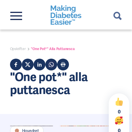
Opskrifter
"One Pot*" Alla Puttanesca
"One pot*" alla
puttanesca
0
0
Hovedret