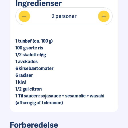
Ingredienser
2
personer
1
tunbøf (ca. 100 g)
100
g sorte ris
1/2
skalotteløg
1
avokados
6
kirsebærtomater
6
radiser
1
kiwi
1/2
gul citron
1
Til saucen: sojasauce + sesamolie + wasabi
(afhængig af tolerance)
Forberedelse