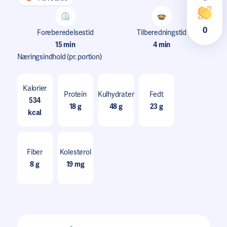
0
Foreberedelsestid
Tilberedningstid
15 min
4 min
Næringsindhold
(pr. portion)
Kalorier
Protein
Kulhydrater
Fedt
534
18 g
48 g
23 g
kcal
Fiber
Kolesterol
8 g
19 mg