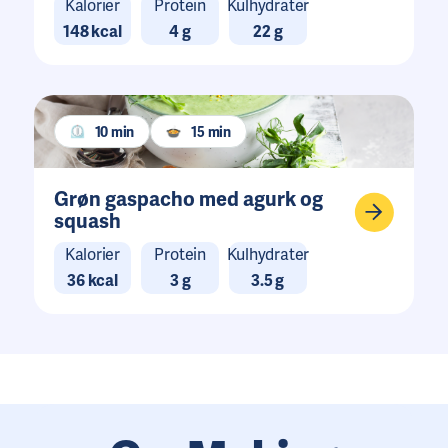
Kalorier
Protein
Kulhydrater
148 kcal
4 g
22 g
10 min
15 min
Grøn gaspacho med agurk og
squash
Kalorier
Protein
Kulhydrater
36 kcal
3 g
3.5 g