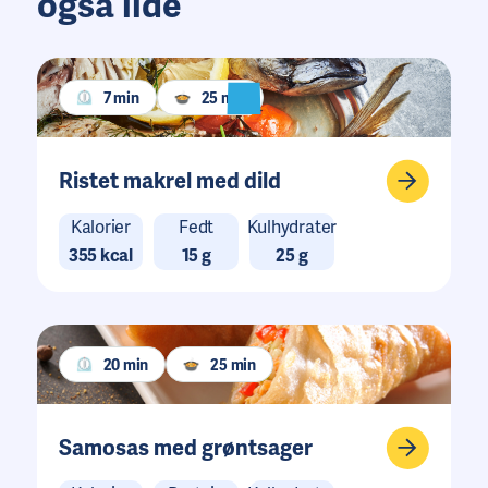
også lide
7 min
25 min
Ristet makrel med dild
Kalorier
Fedt
Kulhydrater
355 kcal
15 g
25 g
20 min
25 min
Samosas med grøntsager