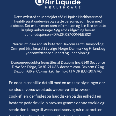
Dette websted er udarbejdet af Air Liquide Healthcare med
henblik på at undervise og støtte personer, som lever med
diabetes. Det er kun ment som information og kan ikke erstatte
lægelige anbefalinger. Søg altid rådgivning hos en
sundhedsperson - DIA.DK.087-001-FEB2021
Nordic Infucare er distributør for Dexcom samt Omnipod og
Omnipod 5 fra Insulet i Sverige, Norge, Danmark og Finland, og
yder omfattende support og undervisning.
Dexcom-produkter fremstilles af Dexcom, Inc. 6340 Sequence
Drive San Diego, CA 92121 USA. dexcom.com. Dexcom G7 og
Dexcom G6 er CE-mærket i henhold til MDR (EU) 2017/745.
© 2023/2024 Insulet Corporation producent. Omnipod,
En cookie er en lille datafil med en række oplysninger, der
Omnipod-logoet, DASH, DASH-logoet og Podder er varemærker
sendes af vores websteds webserver til browser-
eller registrerede varemærker tilhørende Insulet Corporation i
USA og andre jurisdiktioner. myomnipod.com Omnipod DASH
cookiefilen, der findes på harddisken på din enhed. I en
og Omnipod 5 er CE-mærket i henhold til MDR (EU) 2017/745.
bestemt periode vil din browser gemme denne cookie og
sende den tilbage til webstedets server, når du opretter