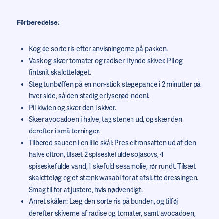
Förberedelse:
Kog de sorte ris efter anvisningerne på pakken.
Vask og skær tomater og radiser i tynde skiver. Pil og
fintsnit skalotteløget.
Steg tunbøffen på en non-stick stegepande i 2 minutter på
hver side, så den stadig er lyserød indeni.
Pil kiwien og skær den i skiver.
Skær avocadoen i halve, tag stenen ud, og skær den
derefter i små terninger.
Tilbered saucen i en lille skål: Pres citronsaften ud af den
halve citron, tilsæt 2 spiseskefulde sojasovs, 4
spiseskefulde vand, 1 skefuld sesamolie, rør rundt. Tilsæt
skalotteløg og et stænk wasabi for at afslutte dressingen.
Smag til for at justere, hvis nødvendigt.
Anret skålen: Læg den sorte ris på bunden, og tilføj
derefter skiverne af radise og tomater, samt avocadoen,