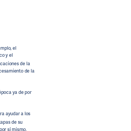
emplo, el
co y el
licaciones de la
rocesamiento de la
 época ya de por
.
ra ayudar a los
tapas de su
por sí mismo,