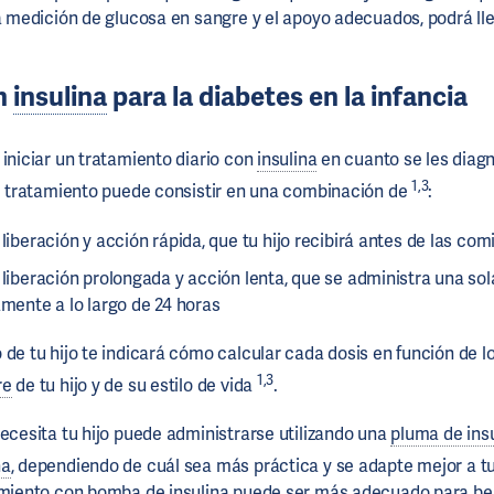
la medición de glucosa en sangre y el apoyo adecuados, podrá ll
on
insulina
para la diabetes en la infancia
 iniciar un tratamiento diario con
insulina
en cuanto se les diagn
1,3
e tratamiento puede consistir en una combinación de
:
liberación y acción rápida, que tu hijo recibirá antes de las com
liberación prolongada y acción lenta, que se administra una sola
amente a lo largo de 24 horas
 de tu hijo te indicará cómo calcular cada dosis en función de l
1,3
re
de tu hijo y de su estilo de vida
.
ecesita tu hijo puede administrarse utilizando una
pluma de ins
na
, dependiendo de cuál sea más práctica y se adapte mejor a tu
tamiento con bomba de
insulina
puede ser más adecuado para beb