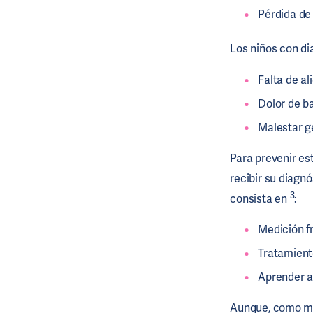
Pérdida de
Los niños con d
Falta de al
Dolor de b
Malestar g
Para prevenir es
recibir su diagnó
3
consista en
:
Medición f
Tratamien
Aprender a
Aunque, como mad