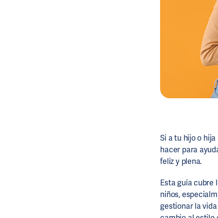
Si a tu hijo o hi
hacer para ayuda
feliz y plena.
Esta guía cubre 
niños, especialm
gestionar la vid
cambio al estilo 