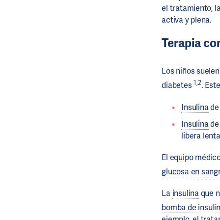
el tratamiento, 
activa y plena.
Terapia c
Los niños suelen
1,2
diabetes
. Est
Insulina
de 
Insulina
de 
libera lent
El equipo médico
glucosa en sang
La
insulina
que n
bomba de insuli
ejemplo, el tra