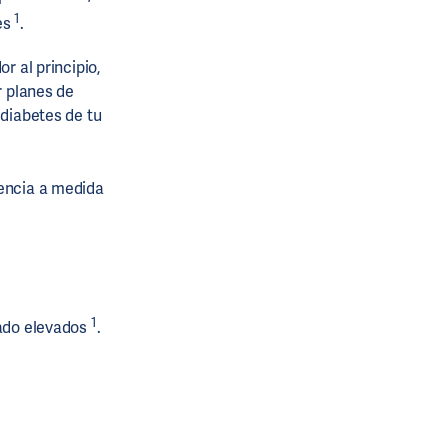
1
es
.
r al principio,
r planes de
 diabetes de tu
dencia a medida
1
do elevados
.