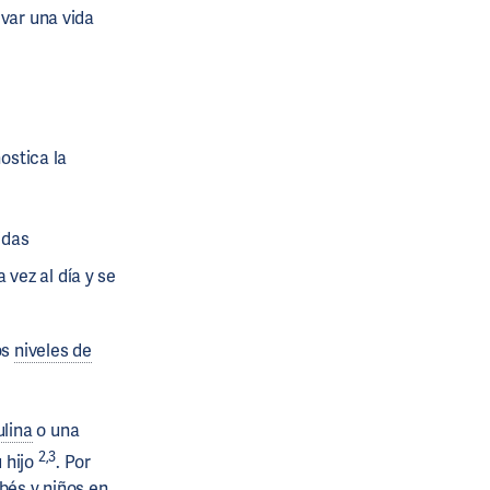
evar una vida
ostica la
idas
 vez al día y se
os
niveles de
ulina
o una
2,3
 hijo
. Por
és y niños en