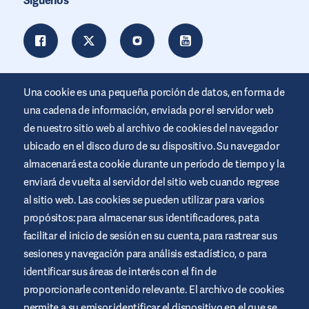
Síguenos
Una cookie es una pequeña porción de datos, en forma de
una cadena de información, enviada por el servidor web
de nuestro sitio web al archivo de cookies del navegador
ubicado en el disco duro de su dispositivo. Su navegador
almacenará esta cookie durante un período de tiempo y la
enviará de vuelta al servidor del sitio web cuando regrese
al sitio web. Las cookies se pueden utilizar para varios
Este sitio web está promocionado por Air Liquide Healthcare
propósitos: para almacenar sus identificadores, pata
para educar y apoyar a las personas que viven con diabetes. Es
sólo un site informativo, no sustituye las recomendaciones
facilitar el inicio de sesión en su cuenta, para rastrear sus
médicas. Busca siempre el consejo de un profesional de la salud.
sesiones y navegación para análisis estadístico, o para
Términos y condiciones del sitio web
identificar sus áreas de interés con el fin de
proporcionarle contenido relevante. El archivo de cookies
Política de privacidad
permite a su emisor identificar el dispositivo en el que se