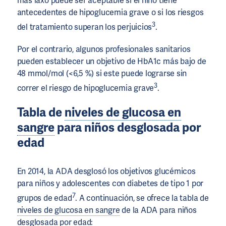
más laxo puede ser aceptable si el niño tiene
antecedentes de hipoglucemia grave o si los riesgos
3
del tratamiento superan los perjuicios
.
Por el contrario, algunos profesionales sanitarios
pueden establecer un objetivo de HbA1c más bajo de
48 mmol/mol (<6,5 %) si este puede lograrse sin
3
correr el riesgo de hipoglucemia grave
.
Tabla de
niveles de glucosa en
sangre
para niños desglosada por
edad
En 2014, la ADA desglosó los objetivos glucémicos
para niños y adolescentes con diabetes de tipo 1 por
7
grupos de edad
. A continuación, se ofrece la tabla de
niveles de glucosa en sangre
de la ADA para niños
desglosada por edad: