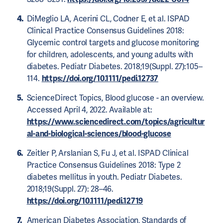
DiMeglio LA, Acerini CL, Codner E, et al. ISPAD
Clinical Practice Consensus Guidelines 2018:
Glycemic control targets and glucose monitoring
for children, adolescents, and young adults with
diabetes. Pediatr Diabetes. 2018;19(Suppl. 27):105–
114.
https://doi.org/10.1111/pedi.12737
ScienceDirect Topics, Blood glucose - an overview.
Accessed April 4, 2022. Available at:
https://www.sciencedirect.com/topics/agricultur
al-and-biological-sciences/blood-glucose
Zeitler P, Arslanian S, Fu J, et al. ISPAD Clinical
Practice Consensus Guidelines 2018: Type 2
diabetes mellitus in youth. Pediatr Diabetes.
2018;19(Suppl. 27): 28–46.
https://doi.org/10.1111/pedi.12719
American Diabetes Association, Standards of