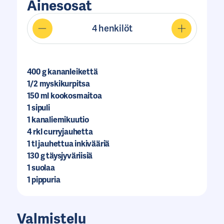
Ainesosat
4
henkilöt
400
g kananleikettä
1/2
myskikurpitsa
150
ml kookosmaitoa
1
sipuli
1
kanaliemikuutio
4
rkl curryjauhetta
1
tl jauhettua inkivääriä
130
g täysjyväriisiä
1
suolaa
1
pippuria
Valmistelu