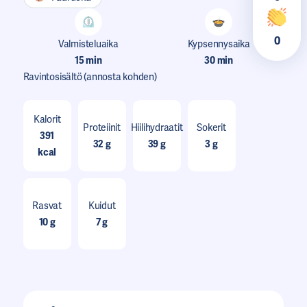
0
Valmisteluaika
Kypsennysaika
15 min
30 min
Ravintosisältö
(annosta kohden)
Kalorit
Proteiinit
Hiilihydraatit
Sokerit
391
32 g
39 g
3 g
kcal
Rasvat
Kuidut
10 g
7 g