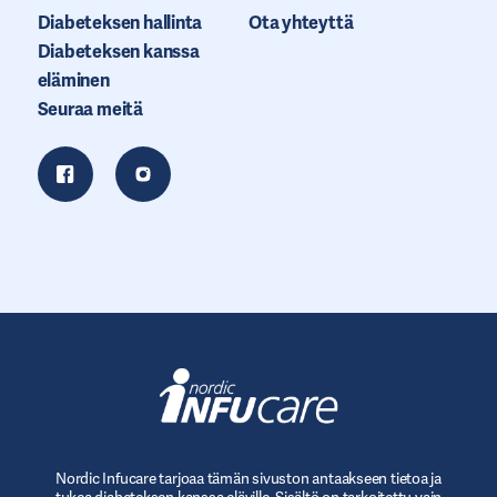
Diabeteksen hallinta
Ota yhteyttä
Diabeteksen kanssa
eläminen
Seuraa meitä
Nordic Infucare tarjoaa tämän sivuston antaakseen tietoa ja
tukea diabeteksen kanssa eläville. Sisältö on tarkoitettu vain