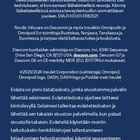
tiedotukseen, ei korvaamaan lääketieteellisiä neuvoja. Kännny
lääketieteellisissä asioissa terveydenhuollon ammattilaisen
puoleen. DIA.FI.103-01-FEB2021
Nordic Infucare on Dexcomin ja myös Insuletin Omnipodin ja
Omnipod 5:n toimittaja Ruotsissa, Norjassa, Tanskassa ja
Suomessa, ja tarjoaa niistä kattavaa tukea ja koulutusta.
Dexcom-tuotteiden valmistaja on Dexcom, Inc. 6340 Sequence
Drive San Diego, CA 92121 USA.
dexcom.com
. Dexcom G7 ja
Dexcom G6 on CE-merkitty MDR (EU) 2017/745:n mukaisesti.
©2023/2024 Insulet Corporation (valmistaja). Omnipod,
Omnipod-logo, DASH, DASH-logo ja Podder ovat Insulet
Corporationin tavaramerkkejä tai rekisteröityjä tavaramerkkejä
Yhdysvalloissa tai muilla lainkäyttöalueilla.
myomnipod.com
.
Eväste on pieni datatiedosto, jonka sivustomme palvelin
Omnipod DASH ja Omnipod 5 on CE-merkitty MDR (EU)
lähettää selaimeesi. Evästetiedosto sijaitsee laitteesi
2017/745:n mukaisesti.
kiintolevyllä. Selaimesi tallentaa evästetiedoston ja
lähettää sen takaisin sivuston palvelimelle, kun palaat
sivustolle takaisin. Evästeitä käytetään moniin
tarkoituksiin: henkilötietojesi tallentamiseen
Yleiset käyttöehdot
kirjautumisen helpottamiseksi, käyntisi seuraamiseen