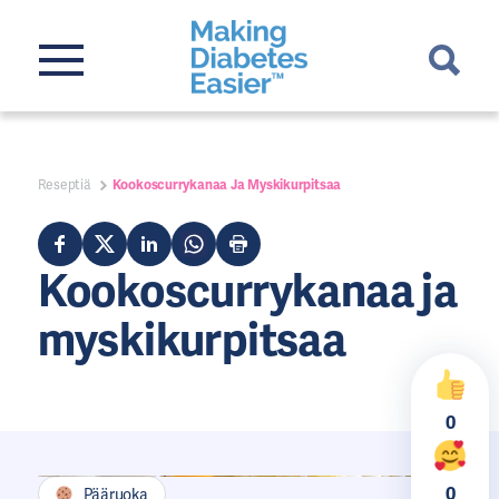
Reseptiä
Kookoscurrykanaa Ja Myskikurpitsaa
Kookoscurrykanaa ja
myskikurpitsaa
0
0
Pääruoka