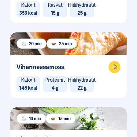
Kalorit
Rasvat
Hiilihydraatit
355 kcal
15 g
25 g
20 min
25 min
Vihannessamosa
Kalorit
Proteiinit
Hiilihydraatit
148 kcal
4 g
22 g
10 min
15 min