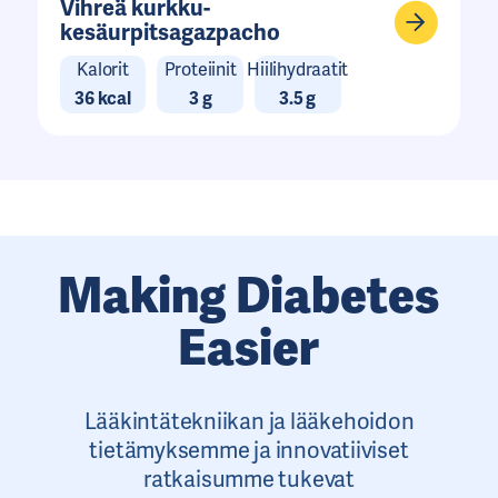
Vihreä kurkku-
kesäurpitsagazpacho
Kalorit
Proteiinit
Hiilihydraatit
36 kcal
3 g
3.5 g
Making Diabetes
Easier
Lääkintätekniikan ja lääkehoidon
tietämyksemme ja innovatiiviset
ratkaisumme tukevat