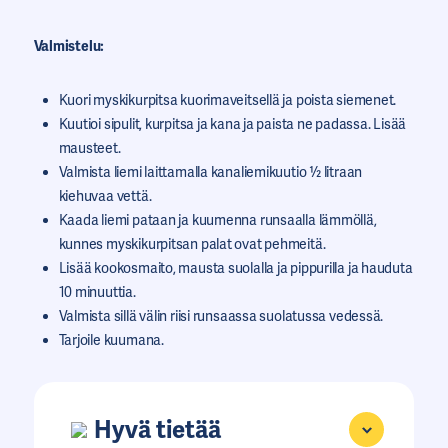
Valmistelu:
Kuori myskikurpitsa kuorimaveitsellä ja poista siemenet.
Kuutioi sipulit, kurpitsa ja kana ja paista ne padassa. Lisää
mausteet.
Valmista liemi laittamalla kanaliemikuutio ½ litraan
kiehuvaa vettä.
Kaada liemi pataan ja kuumenna runsaalla lämmöllä,
kunnes myskikurpitsan palat ovat pehmeitä.
Lisää kookosmaito, mausta suolalla ja pippurilla ja hauduta
10 minuuttia.
Valmista sillä välin riisi runsaassa suolatussa vedessä.
Tarjoile kuumana.
Hyvä tietää