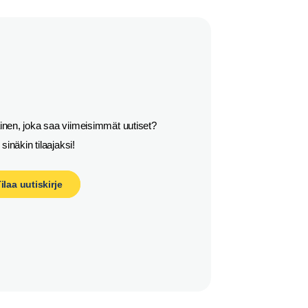
nen, joka saa viimeisimmät uutiset?

y sinäkin tilaajaksi!
ilaa uutiskirje