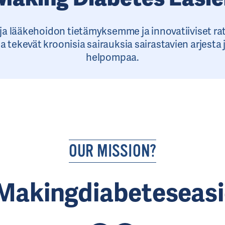
 ja lääkehoidon tietämyksemme ja innovatiiviset r
a tekevät kroonisia sairauksia sairastavien arjesta
helpompaa.
OUR MISSION?
Makingdiabeteseasi