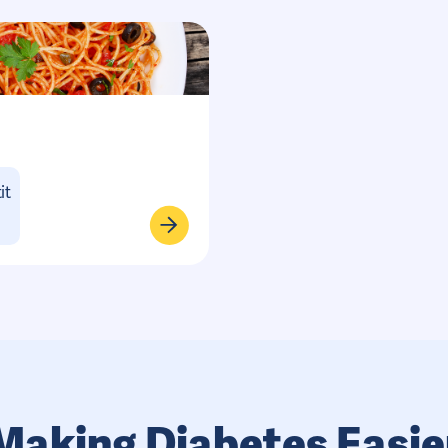
it
Making Diabetes Easie