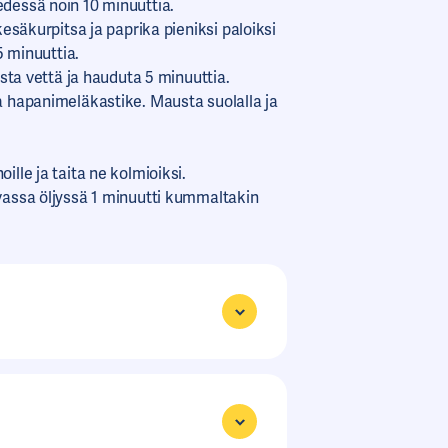
edessä noin 10 minuuttia.
kesäkurpitsa ja paprika pieniksi paloiksi
 5 minuuttia.
ista vettä ja hauduta 5 minuuttia.
ja hapanimeläkastike. Mausta suolalla ja
ille ja taita ne kolmioiksi.
evassa öljyssä 1 minuutti kummaltakin