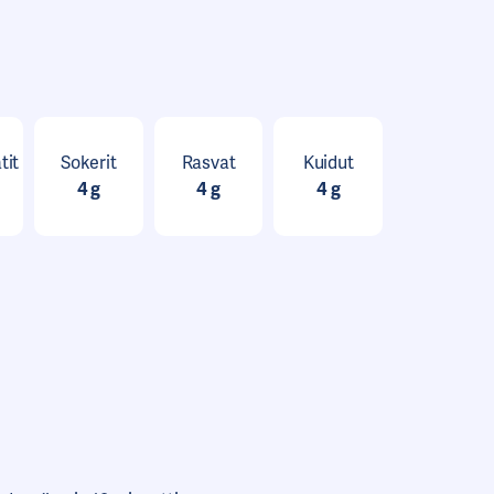
tit
Sokerit
Rasvat
Kuidut
4 g
4 g
4 g