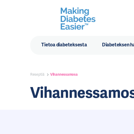
Tietoa diabeteksesta
Diabeteksen ha
Reseptiä
Vihannessamosa
Vihannessamo