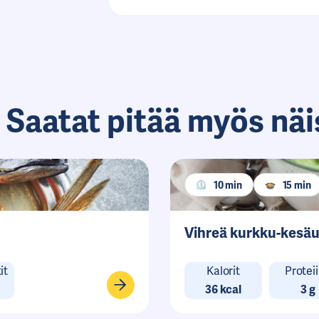
 Saatat pitää myös näi
10 min
15 min
Vihreä kurkku-kesä
it
Kalorit
Proteii
36 kcal
3 g