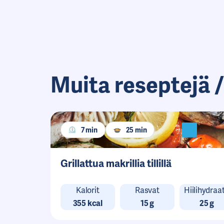
Muita reseptejä /
7 min
25 min
Grillattua makrillia tillillä
Kalorit
Rasvat
Hiilihydraat
355 kcal
15 g
25 g