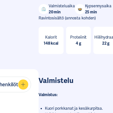
Valmisteluaika
Kypsennysaika
0
20 min
25 min
Ravintosisältö
(annosta kohden)
Kalorit
Proteiinit
Hiilihydraa
148 kcal
4 g
22 g
Valmistelu
henkilöt
Valmistus:
Kuori porkkanat ja kesäkurpitsa.