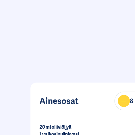
Ainesosat
8
20
ml oliiviöljyä
1
valkosipulinkynsi