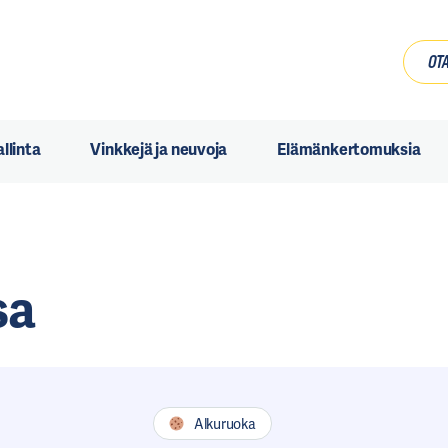
OTA
llinta
Vinkkejä ja neuvoja
Elämänkertomuksia
sa
0
0
Alkuruoka