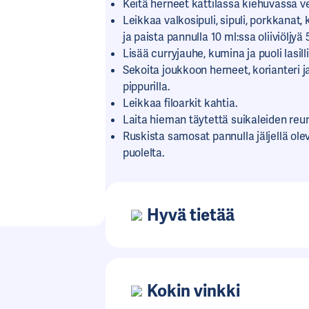
Keitä herneet kattilassa kiehuvassa v
Leikkaa valkosipuli, sipuli, porkkanat, 
ja paista pannulla 10 ml:ssa oliiviöljyä
Lisää curryjauhe, kumina ja puoli lasill
Sekoita joukkoon herneet, korianteri 
pippurilla.
Leikkaa filoarkit kahtia.
Laita hieman täytettä suikaleiden reuno
Ruskista samosat pannulla jäljellä ol
puolelta.
Hyvä tietää
Kokin vinkki