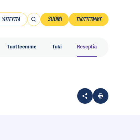
SUOMI
 YHTEYTTÄ
TUOTTEEMME
Suomi
Tuotteemme
Tuki
Reseptiä
Ruotsi
Danmark
Norsk
Sverige