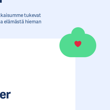
atkaisumme tukevat
 ja elämästä hieman
er