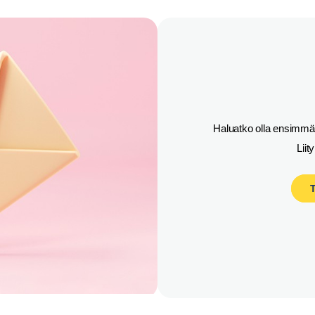
Haluatko olla ensimmäi
Liit
T