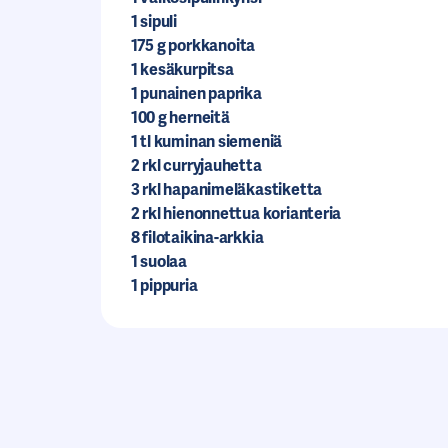
1
sipuli
175
g porkkanoita
1
kesäkurpitsa
1
punainen paprika
100
g herneitä
1
tl kuminan siemeniä
2
rkl curryjauhetta
3
rkl hapanimeläkastiketta
2
rkl hienonnettua korianteria
8
filotaikina-arkkia
1
suolaa
1
pippuria