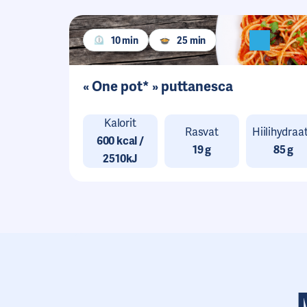
10 min
25 min
« One pot* » puttanesca
Kalorit
Rasvat
Hiilihydraat
600 kcal /
19 g
85 g
2510kJ