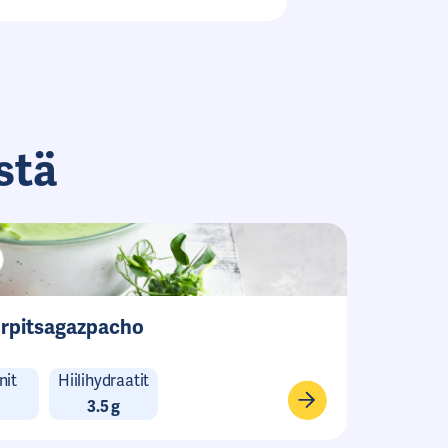
stä
urpitsagazpacho
nit
Hiilihydraatit
3.5 g