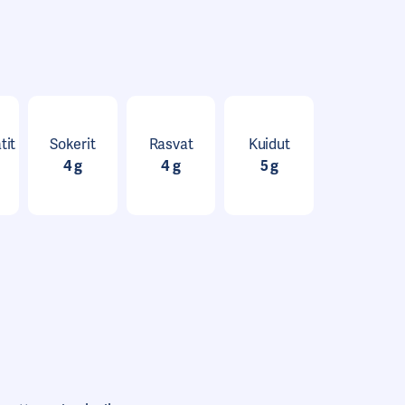
tit
Sokerit
Rasvat
Kuidut
4 g
4 g
5 g