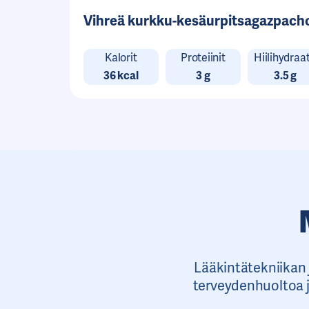
Vihreä kurkku-kesäurpitsagazpach
Kalorit
Proteiinit
Hiilihydraat
36 kcal
3 g
3.5 g
Lääkintätekniikan
terveydenhuoltoa j