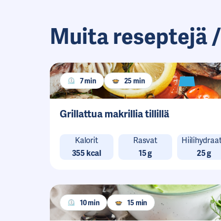
Muita reseptejä /
7 min
25 min
Grillattua makrillia tillillä
Kalorit
Rasvat
Hiilihydraat
355 kcal
15 g
25 g
10 min
15 min