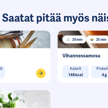
 Saatat pitää myös näi
20 min
25 min
Vihannessamosa
it
Kalorit
Proteii
148 kcal
4 g