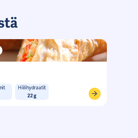
stä
nit
Hiilihydraatit
22 g