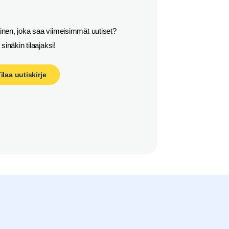
nen, joka saa viimeisimmät uutiset?

y sinäkin tilaajaksi!
ilaa uutiskirje