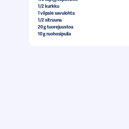
1/2
kurkku
1
viipale savulohta
1/2
sitruuna
20
g tuorejuustoa
10
g ruohosipulia