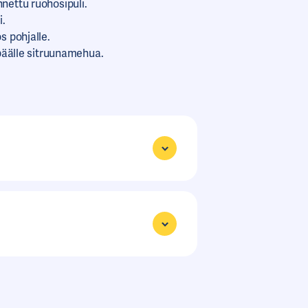
nettu ruohosipuli.
i.
s pohjalle.
 päälle sitruunamehua.