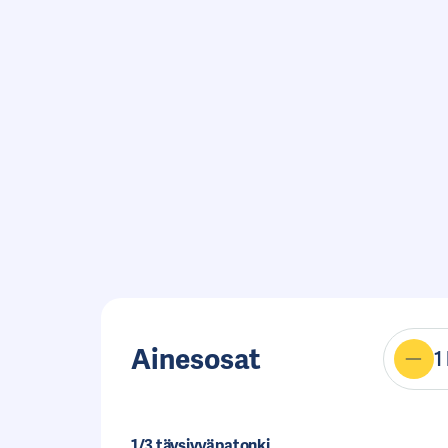
Ainesosat
1
1/3
täysjyväpatonki