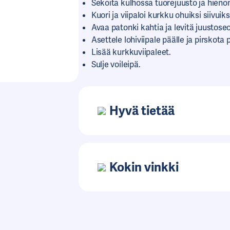
Sekoita kulhossa tuorejuusto ja hienon
Kuori ja viipaloi kurkku ohuiksi siivuiks
Avaa patonki kahtia ja levitä juustoseo
Asettele lohiviipale päälle ja pirskota
Lisää kurkkuviipaleet.
Sulje voileipä.
Hyvä tietää
Kokin vinkki