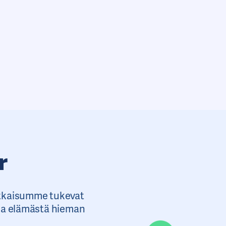
r
atkaisumme tukevat
 ja elämästä hieman