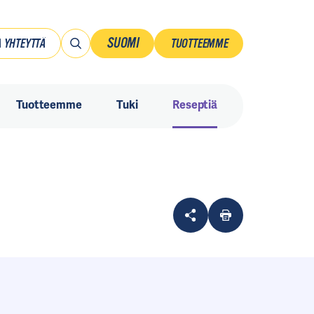
SUOMI
 YHTEYTTÄ
TUOTTEEMME
Suomi
Tuotteemme
Tuki
Reseptiä
Ruotsi
Danmark
Norsk
Sverige