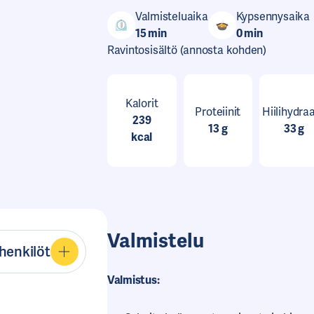
Valmisteluaika
Kypsennysaika
0
15 min
0 min
Ravintosisältö
(annosta kohden)
Kalorit
Proteiinit
Hiilihydraa
239
13 g
33 g
kcal
Valmistelu
henkilöt
Valmistus: