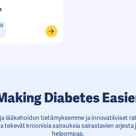
o
it
Making Diabetes Easie
 ja lääkehoidon tietämyksemme ja innovatiiviset r
a tekevät kroonisia sairauksia sairastavien arjesta
helpompaa.