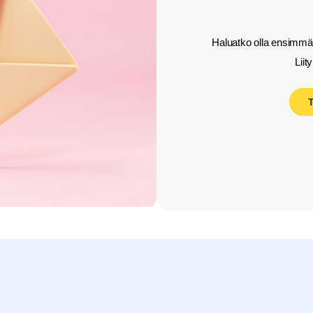
Haluatko olla ensimmäi
Liit
T