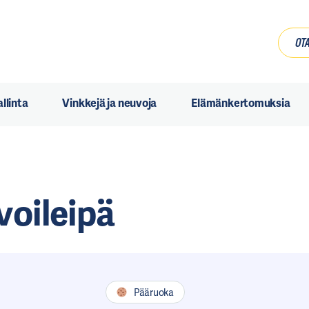
OTA
llinta
Vinkkejä ja neuvoja
Elämänkertomuksia
voileipä
0
0
Pääruoka