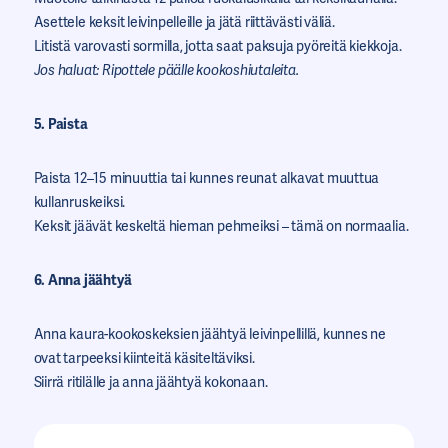
Asettele keksit leivinpelleille ja jätä riittävästi väliä.
Litistä varovasti sormilla, jotta saat paksuja pyöreitä kiekkoja.
Jos haluat: Ripottele päälle kookoshiutaleita.
5. Paista
Paista 12–15 minuuttia tai kunnes reunat alkavat muuttua
kullanruskeiksi.
Keksit jäävät keskeltä hieman pehmeiksi – tämä on normaalia.
6. Anna jäähtyä
Anna kaura-kookoskeksien jäähtyä leivinpellillä, kunnes ne
ovat tarpeeksi kiinteitä käsiteltäviksi.
Siirrä ritilälle ja anna jäähtyä kokonaan.