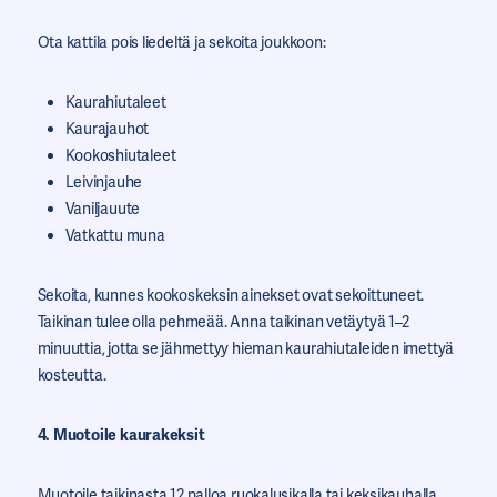
Ota kattila pois liedeltä ja sekoita joukkoon:
Kaurahiutaleet
Kaurajauhot
Kookoshiutaleet
Leivinjauhe
Vaniljauute
Vatkattu muna
Sekoita, kunnes kookoskeksin ainekset ovat sekoittuneet.
Taikinan tulee olla pehmeää. Anna taikinan vetäytyä 1–2
minuuttia, jotta se jähmettyy hieman kaurahiutaleiden imettyä
kosteutta.
4. Muotoile kaurakeksit
Muotoile taikinasta 12 palloa ruokalusikalla tai keksikauhalla.