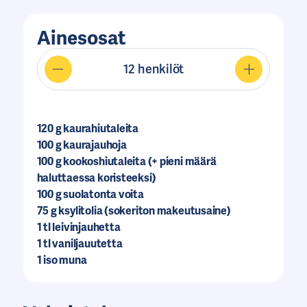
Ainesosat
12
henkilöt
120
g kaurahiutaleita
100
g kaurajauhoja
100
g kookoshiutaleita (+ pieni määrä
haluttaessa koristeeksi)
100
g suolatonta voita
75
g ksylitolia (sokeriton makeutusaine)
1
tl leivinjauhetta
1
tl vaniljauutetta
1
iso muna