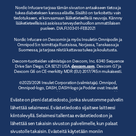
Nordic Infucare tarjoaa tämän sivuston antaakseen tietoa ja
tukea diabeteksen kanssa eläville. Sisältö on tarkoitettu vain
tiedotukseen, ei korvaamaan lääketieteellisiä neuvoja. Kännny
lääketieteellisissä asioissa terveydenhuollon ammattilaisen
puoleen. DIA.FI.103-01-FEB2021
Nordic Infucare on Dexcomin ja myös Insuletin Omnipodin ja
Omnipod 5:n toimittaja Ruotsissa, Norjassa, Tanskassa ja
Suomessa, ja tarjoaa niistä kattavaa tukea ja koulutusta.
Dexcom-tuotteiden valmistaja on Dexcom, Inc. 6340 Sequence
Drive San Diego, CA 92121 USA.
dexcom.com
. Dexcom G7 ja
Dexcom G6 on CE-merkitty MDR (EU) 2017/745:n mukaisesti.
©2023/2024 Insulet Corporation (valmistaja). Omnipod,
Omnipod-logo, DASH, DASH-logo ja Podder ovat Insulet
Corporationin tavaramerkkejä tai rekisteröityjä tavaramerkkejä
Yhdysvalloissa tai muilla lainkäyttöalueilla.
myomnipod.com
.
Eväste on pieni datatiedosto, jonka sivustomme palvelin
Omnipod DASH ja Omnipod 5 on CE-merkitty MDR (EU)
lähettää selaimeesi. Evästetiedosto sijaitsee laitteesi
2017/745:n mukaisesti.
kiintolevyllä. Selaimesi tallentaa evästetiedoston ja
lähettää sen takaisin sivuston palvelimelle, kun palaat
sivustolle takaisin. Evästeitä käytetään moniin