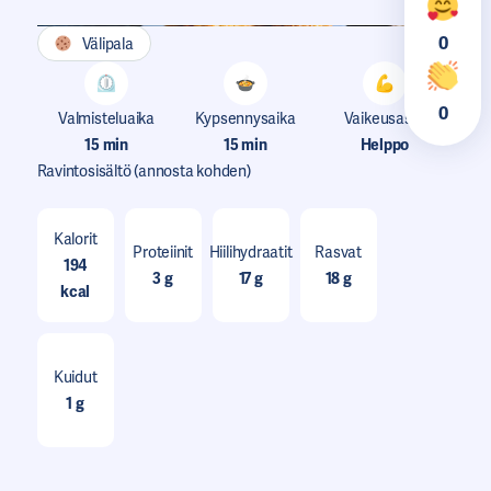
0
Välipala
0
Valmisteluaika
Kypsennysaika
Vaikeusaste
15 min
15 min
Helppo
Ravintosisältö
(annosta kohden)
Kalorit
Proteiinit
Hiilihydraatit
Rasvat
194
3 g
17 g
18 g
kcal
Kuidut
1 g