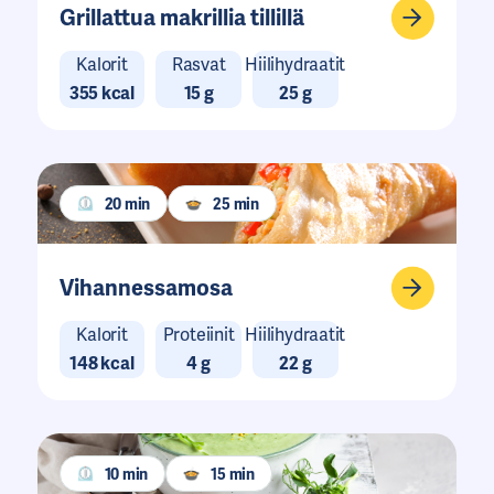
Grillattua makrillia tillillä
Kalorit
Rasvat
Hiilihydraatit
355 kcal
15 g
25 g
20 min
25 min
Vihannessamosa
Kalorit
Proteiinit
Hiilihydraatit
148 kcal
4 g
22 g
10 min
15 min