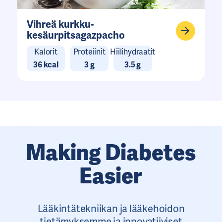
Vihreä kurkku-
kesäurpitsagazpacho
Kalorit
Proteiinit
Hiilihydraatit
36 kcal
3 g
3.5 g
Making Diabetes
Easier
Lääkintätekniikan ja lääkehoidon
tietämyksemme ja innovatiiviset