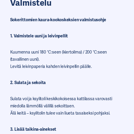
Valmistelu
Sokerittomien kaura-kookoskeksien valmistusohje
1. Valmistele uuni ja leivinpellit
Kuumenna uuni 180 °C:seen (kiertoilma) / 200 °C:seen
(tavallinen uuni).
Levitä leivinpaperia kahden leivinpellin päälle.
2. Sulata ja sekoita
Sulata voi ja ksylitoli keskikokoisessa kattilassa varovasti
miedolla lämmöllä välillä sekoittaen.
Älä keitä – ksylitolin tulee vain liueta tasaiseksi pohjaksi.
3. Lisää taikina-ainekset