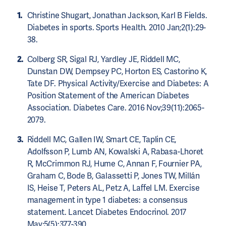
Christine Shugart, Jonathan Jackson, Karl B Fields.
Diabetes in sports. Sports Health. 2010 Jan;2(1):29-
38.
Colberg SR, Sigal RJ, Yardley JE, Riddell MC,
Dunstan DW, Dempsey PC, Horton ES, Castorino K,
Tate DF. Physical Activity/Exercise and Diabetes: A
Position Statement of the American Diabetes
Association. Diabetes Care. 2016 Nov;39(11):2065-
2079.
Riddell MC, Gallen IW, Smart CE, Taplin CE,
Adolfsson P, Lumb AN, Kowalski A, Rabasa-Lhoret
R, McCrimmon RJ, Hume C, Annan F, Fournier PA,
Graham C, Bode B, Galassetti P, Jones TW, Millán
IS, Heise T, Peters AL, Petz A, Laffel LM. Exercise
management in type 1 diabetes: a consensus
statement. Lancet Diabetes Endocrinol. 2017
May;5(5):377-390.