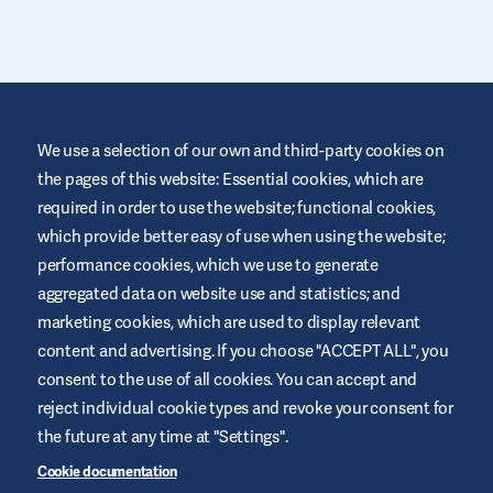
We use a selection of our own and third-party cookies on
the pages of this website: Essential cookies, which are
required in order to use the website; functional cookies,
Deze website wordt door Air Liquide Healthcare (Vitalaire Home
Care) aangeboden om een bijdrage en ondersteuning te leveren
which provide better easy of use when using the website;
aan mensen met diabetes. Het is slechts ter informatie en is geen
performance cookies, which we use to generate
vervanging van medische aanbevelingen. Vraag altijd advies van
een zorgverlener.
aggregated data on website use and statistics; and
marketing cookies, which are used to display relevant
Website voorwaarden
content and advertising. If you choose "ACCEPT ALL", you
Privacyverklaring
consent to the use of all cookies. You can accept and
Cookies
reject individual cookie types and revoke your consent for
Sitemap
the future at any time at "Settings".
Beheer Cookies
Cookie documentation