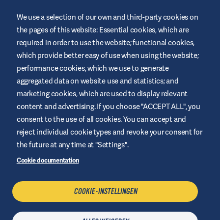
We use a selection of our own and third-party cookies on
the pages of this website: Essential cookies, which are
required in order to use the website; functional cookies,
Deze website wordt door Air Liquide Healthcare (Vitalaire Home
Care) aangeboden om een bijdrage en ondersteuning te leveren
which provide better easy of use when using the website;
aan mensen met diabetes. Het is slechts ter informatie en is geen
performance cookies, which we use to generate
vervanging van medische aanbevelingen. Vraag altijd advies van
een zorgverlener.
aggregated data on website use and statistics; and
marketing cookies, which are used to display relevant
Website voorwaarden
content and advertising. If you choose "ACCEPT ALL", you
Privacyverklaring
consent to the use of all cookies. You can accept and
Cookies
reject individual cookie types and revoke your consent for
Sitemap
the future at any time at "Settings".
Beheer Cookies
Cookie documentation
COOKIE-INSTELLINGEN
NEEM CONTACT OP