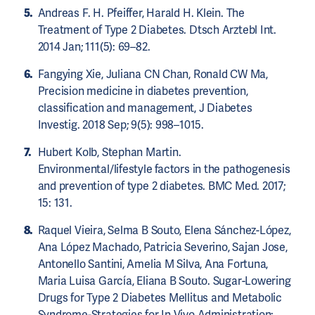
Andreas F. H. Pfeiffer, Harald H. Klein. The
Treatment of Type 2 Diabetes. Dtsch Arztebl Int.
2014 Jan; 111(5): 69–82.
Fangying Xie, Juliana CN Chan, Ronald CW Ma,
Precision medicine in diabetes prevention,
classification and management, J Diabetes
Investig. 2018 Sep; 9(5): 998–1015.
Hubert Kolb, Stephan Martin.
Environmental/lifestyle factors in the pathogenesis
and prevention of type 2 diabetes. BMC Med. 2017;
15: 131.
Raquel Vieira, Selma B Souto, Elena Sánchez-López,
Ana López Machado, Patricia Severino, Sajan Jose,
Antonello Santini, Amelia M Silva, Ana Fortuna,
Maria Luisa García, Eliana B Souto. Sugar-Lowering
Drugs for Type 2 Diabetes Mellitus and Metabolic
Syndrome-Strategies for In Vivo Administration: