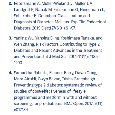
Petersmann A, Müller-Wieland D, Müller UA,
Landgraf R, Nauck M, Freckmann G, Heinemann L,
Schleicher E. Definition, Classification and
Diagnosis of Diabetes Mellitus. Exp Clin Endocrinol
Diabetes. 2019 Dec;127(S 01):S1-S7.
Yanling Wu, Yanping Ding, Yoshimasa Tanaka, and
Wen Zhang. Risk Factors Contributing to Type 2
Diabetes and Recent Advances in the Treatment
and Prevention. Int J Med Sci. 2014; 11(11): 1185–
1200.
Samantha Roberts, Eleanor Barry, Dawn Craig,
Mara Airoldi, Gwyn Bevan, Trisha Greenhalgh.
Preventing type 2 diabetes: systematic review of
studies of cost-effectiveness of lifestyle
programmes and metformin, with and without
screening, for pre-diabetes. BMJ Open. 2017; 7(11):
e017184.