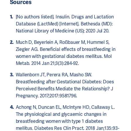
Sources
[No authors listed]. Insulin. Drugs and Lactation
Database (LactMed) [Internet]. Bethesda (MD):
National Library of Medicine (US); 2020 Jul 20.
Much D, Beyerlein A, Roßbauer M, Hummel S,
Ziegler AG. Beneficial effects of breastfeeding in
women with gestational diabetes mellitus. Mol
Metab. 2014 Jan 21;3(3):284-92.
Wallenborn JT, Perera RA, Masho SW.
Breastfeeding after Gestational Diabetes: Does
Perceived Benefits Mediate the Relationship? J
Pregnancy. 2017;2017:9581796.
Achong N, Duncan EL, McIntyre HD, Callaway L.
The physiological and glycaemic changes in
breastfeeding women with type 1 diabetes
mellitus. Diabetes Res Clin Pract. 2018 Jan;135:93-