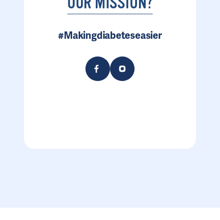
OUR MISSION?
#Makingdiabeteseasier