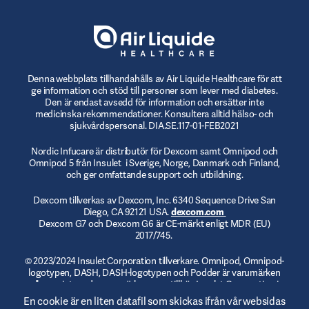
Denna webbplats tillhandahålls av Air Liquide Healthcare för att
ge information och stöd till personer som lever med diabetes.
Den är endast avsedd för information och ersätter inte
medicinska rekommendationer. Konsultera alltid hälso- och
sjukvårdspersonal. DIA.SE.117-01-FEB2021
Nordic Infucare är distributör för Dexcom samt Omnipod och
Omnipod 5 från Insulet i Sverige, Norge, Danmark och Finland,
och ger omfattande support och utbildning.
Dexcom tillverkas av Dexcom, Inc. 6340 Sequence Drive San
Diego, CA 92121 USA.
dexcom.com
Dexcom G7 och Dexcom G6 är CE-märkt enligt MDR (EU)
2017/745.
© 2023/2024 Insulet Corporation tillverkare. Omnipod, Omnipod-
logotypen, DASH, DASH-logotypen och Podder är varumärken
eller registrerade varumärken som tillhör Insulet Corporation i
USA och andra jurisdiktioner.
myomnipod.com
. Omnipod DASH
En cookie är en liten datafil som skickas ifrån vår websidas
och Omnipod 5 är CE-märkta enligt MDR (EU) 2017/745.