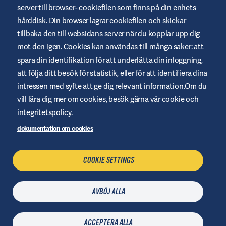
server till browser- cookiefilen som finns på din enhets
hårddisk. Din browser lagrar cookiefilen och skickar
tillbaka den till websidans server när du kopplar upp dig
mot den igen. Cookies kan användas till många saker: att
Allmänna Användarvillkor
spara din identifikation för att underlätta din inloggning,
Integritetspolicy
att följa ditt besök för statistik, eller för att identifiera dina
intressen med syfte att ge dig relevant information.Om du
Cookies
vill lära dig mer om cookies, besök gärna vår cookie och
Ansvarig utgivare
integritetspolicy.
Webbplatskarta
dokumentation om cookies
Hantera Cookies
COOKIE SETTINGS
KONTAKTA OSS
AVBÖJ ALLA
Senast uppdaterad
04 juni 2026
| © Air Liquide Healthcare 2021
ACCEPTERA ALLA