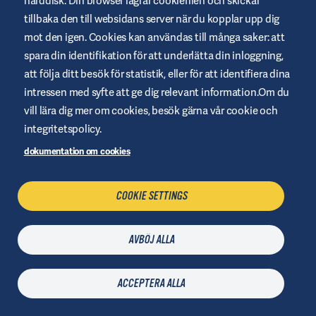
hårddisk. Din browser lagrar cookiefilen och skickar
tillbaka den till websidans server när du kopplar upp dig
mot den igen. Cookies kan användas till många saker: att
spara din identifikation för att underlätta din inloggning,
Vad är diabetes?
Produkter
att följa ditt besök för statistik, eller för att identifiera dina
Hantera diabetes
Kontakta oss
intressen med syfte att ge dig relevant information.Om du
Leva med diabetes
vill lära dig mer om cookies, besök gärna vår cookie och
Följ oss
integritetspolicy.
dokumentation om cookies
COOKIE SETTINGS
AVBÖJ ALLA
ACCEPTERA ALLA