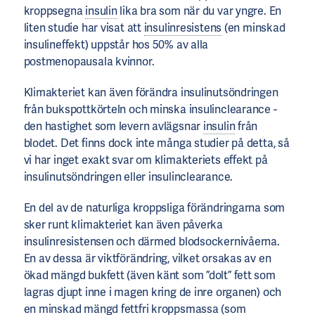
kroppsegna
insulin
lika bra som när du var yngre. En
liten studie har visat att
insulinresistens
(en minskad
insulineffekt) uppstår hos 50% av alla
postmenopausala kvinnor.
Klimakteriet kan även förändra insulinutsöndringen
från bukspottkörteln och minska insulinclearance -
den hastighet som levern avlägsnar
insulin
från
blodet. Det finns dock inte många studier på detta, så
vi har inget exakt svar om klimakteriets effekt på
insulinutsöndringen eller insulinclearance.
En del av de naturliga kroppsliga förändringarna som
sker runt klimakteriet kan även påverka
insulinresistensen och därmed blodsockernivåerna.
En av dessa är viktförändring, vilket orsakas av en
ökad mängd bukfett (även känt som ”dolt” fett som
lagras djupt inne i magen kring de inre organen) och
en minskad mängd fettfri kroppsmassa (som