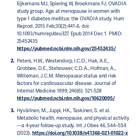
Eijkemans MJ, Spiering W, Broekmans FJ; OVADIA
study group. Age at menopause in women with
type 1 diabetes mellitus: the OVADIA study. Hum
Reprod. 2015 Feb;30(2):441-6. doi:
10.1093/humrep/deu327. Epub 2014 Dec 1. PMID:
25452435
https://pubmed.ncbi.nlm.nih.gov/25452435/
Peters, H.W., Westendorp, I.C.D., Hak, A.E.,
Grobbee, D.E., Stehouwer, C.D.A., Hofman, A.,
Witteman, J.C.M. Menopausal status and risk
factors for cardiovascular disease. Journal of
Internal Medicine 1999; 246(6): 521-528
https://pubmed.ncbi.nlm.nih.gov/10620095/
Hyvärinen, M., Juppi, HK., Taskinen, S. et al.
Metabolic health, menopause, and physical activity
—a 4-year follow-up study. Int J Obes 46, 544–554
(2022).
https://doi.org/10.1038/s41366-021-01022-x