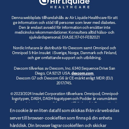
Denna webbplats tillhandahålls av Air Liquide Healthcare för att
ge information och stöd till personer som lever med diabetes.
Den är endast avsedd för information och ersätter inte
medicinska rekommendationer. Konsultera alltid hälso- och
sjukvårdspersonal. DIA.SE.117-01-FEB2021
Nordic Infucare är distributör för Dexcom samt Omnipod och
Omnipod 5 från Insulet i Sverige, Norge, Danmark och Finland,
och ger omfattande support och utbildning.
Dexcom tillverkas av Dexcom, Inc. 6340 Sequence Drive San
Diego, CA 92121 USA.
dexcom.com
Dexcom G7 och Dexcom G6 är CE-märkt enligt MDR (EU)
2017/745.
© 2023/2024 Insulet Corporation tillverkare. Omnipod, Omnipod-
logotypen, DASH, DASH-logotypen och Podder är varumärken
eller registrerade varumärken som tillhör Insulet Corporation i
USA och andra jurisdiktioner.
myomnipod.com
. Omnipod DASH
En cookie är en liten datafil som skickas ifrån vår websidas
och Omnipod 5 är CE-märkta enligt MDR (EU) 2017/745.
server till browser- cookiefilen som finns på din enhets
hårddisk. Din browser lagrar cookiefilen och skickar