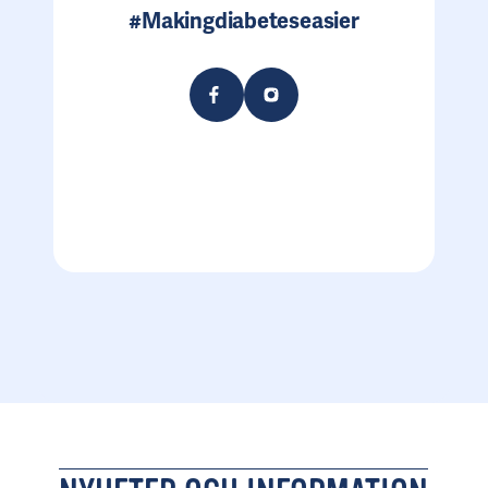
#Makingdiabeteseasier