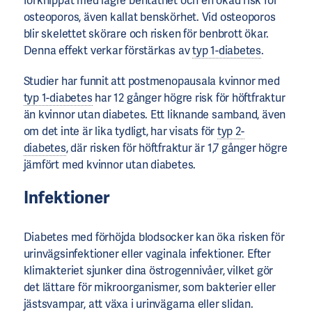
förknippat med lägre bentäthet och en ökad risk för
osteoporos, även kallat benskörhet. Vid osteoporos
blir skelettet skörare och risken för benbrott ökar.
Denna effekt verkar förstärkas av
typ 1-diabetes
.
Studier har funnit att postmenopausala kvinnor med
typ 1-diabetes
har 12 gånger högre risk för höftfraktur
än kvinnor utan diabetes. Ett liknande samband, även
om det inte är lika tydligt, har visats för
typ 2-
diabetes
, där risken för höftfraktur är 1,7 gånger högre
jämfört med kvinnor utan diabetes.
Infektioner
Diabetes med förhöjda blodsocker kan öka risken för
urinvägsinfektioner eller vaginala infektioner. Efter
klimakteriet sjunker dina östrogennivåer, vilket gör
det lättare för mikroorganismer, som bakterier eller
jästsvampar, att växa i urinvägarna eller slidan.