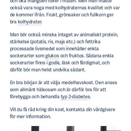
och öka mängden fibrer i maten. Men man måste
också vara noga med kolhydraternas kvalitet och var
de kommer ifrån. Frukt, grönsaker och fullkorn ger
bra
kolhydrater
.
Man bör också minska intaget av animaliskt protein,
stärkelse (potatis, ris, majs etc.) och fettrika
processade livsmedel som innehåller enkla
sockerarter som
glukos
och fruktos. Sådana enkla
sockerarter finns i godis, läsk och färdigmat, och
därför bör man helst undvika sådant.
En bra början är att välja medelhavskost. Den anses
som allmänt hälsosam och är därför bra för att
förebygga och behandla
typ 2-diabetes
.
Vill du få råd kring din kost, kontakta din vårdgivare
för mer information.