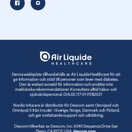
Denna webbplats tillhandahålls av Air Liquide Healthcare för att
ge information och stöd till personer som lever med diabetes.
Den är endast avsedd för information och ersätter inte
medicinska rekommendationer. Konsultera alltid hälso- och
sjukvårdspersonal. DIA.SE.117-01-FEB2021
Nordic Infucare är distributör för Dexcom samt Omnipod och
Omnipod 5 från Insulet i Sverige, Norge, Danmark och Finland,
och ger omfattande support och utbildning.
Dexcom tillverkas av Dexcom, Inc. 6340 Sequence Drive San
Diego, CA 92121 USA.
dexcom.com