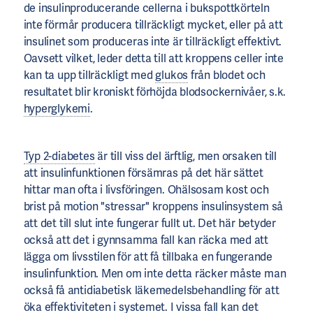
de insulinproducerande cellerna i bukspottkörteln
inte förmår producera tillräckligt mycket, eller på att
insulinet som produceras inte är tillräckligt effektivt.
Oavsett vilket, leder detta till att kroppens celler inte
kan ta upp tillräckligt med
glukos
från blodet och
resultatet blir kroniskt förhöjda blodsockernivåer, s.k.
hyperglykemi
.
Typ 2-diabetes
är till viss del ärftlig, men orsaken till
att insulinfunktionen försämras på det här sättet
hittar man ofta i livsföringen. Ohälsosam kost och
brist på motion "stressar" kroppens insulinsystem så
att det till slut inte fungerar fullt ut. Det här betyder
också att det i gynnsamma fall kan räcka med att
lägga om livsstilen för att få tillbaka en fungerande
insulinfunktion. Men om inte detta räcker måste man
också få antidiabetisk läkemedelsbehandling för att
öka effektiviteten i systemet. I vissa fall kan det