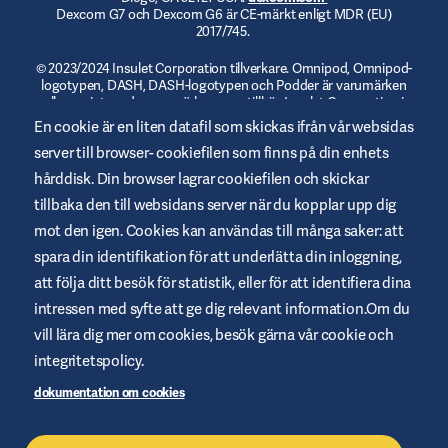
Dexcom G7 och Dexcom G6 är CE-märkt enligt MDR (EU)
2017/745.
© 2023/2024 Insulet Corporation tillverkare. Omnipod, Omnipod-
logotypen, DASH, DASH-logotypen och Podder är varumärken
eller registrerade varumärken som tillhör Insulet Corporation i
USA och andra jurisdiktioner.
myomnipod.com
. Omnipod DASH
En cookie är en liten datafil som skickas ifrån vår websidas
och Omnipod 5 är CE-märkta enligt MDR (EU) 2017/745.
server till browser- cookiefilen som finns på din enhets
hårddisk. Din browser lagrar cookiefilen och skickar
tillbaka den till websidans server när du kopplar upp dig
mot den igen. Cookies kan användas till många saker: att
Allmänna Användarvillkor
spara din identifikation för att underlätta din inloggning,
Integritetspolicy
att följa ditt besök för statistik, eller för att identifiera dina
intressen med syfte att ge dig relevant information.Om du
Cookies
vill lära dig mer om cookies, besök gärna vår cookie och
Ansvarig utgivare
integritetspolicy.
Webbplatskarta
dokumentation om cookies
Hantera Cookies