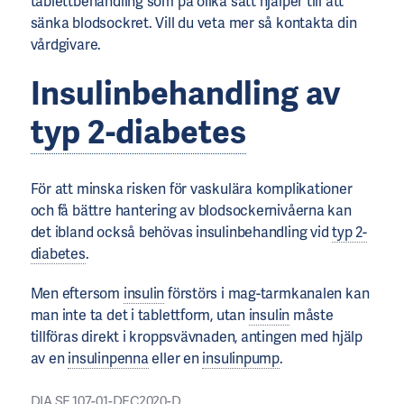
tablettbehandling som på olika sätt hjälper till att
sänka blodsockret. Vill du veta mer så kontakta din
vårdgivare.
Insulinbehandling av
typ 2-diabetes
För att minska risken för vaskulära komplikationer
och få bättre hantering av blodsockernivåerna kan
det ibland också behövas insulinbehandling vid
typ 2-
diabetes
.
Men eftersom
insulin
förstörs i mag-tarmkanalen kan
man inte ta det i tablettform, utan
insulin
måste
tillföras direkt i kroppsvävnaden, antingen med hjälp
av en
insulinpenna
eller en
insulinpump
.
DIA.SE.107-01-DEC2020-D