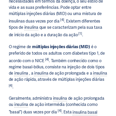
necessidades em termos da doença, o seu estilo de
vida e as suas preferências. Pode optar entre
múltiplas injeções diárias (MID) ou uma mistura de
[4]
insulinas duas vezes por dia
. Existem diferentes
tipos de
insulina
que se caracterizam pela sua taxa
[1]
de início da ação e a duração da ação
.
O regime de
múltiplas injeções diárias (MID)
é o
preferido de todos os adultos com diabetes tipo 1, de
[4]
acordo com o NICE
. Também conhecido como o
regime basal-bólus, consiste na injeção de dois tipos
de
insulina
, a
insulina
de ação prolongada e a
insulina
de ação rápida, através de múltiplas injeções diárias
[4]
.
Geralmente, administra
insulina
de ação prolongada
ou
insulina
de ação intermédia (conhecida como
[4]
“basal”) duas vezes por dia
. Esta
insulina basal