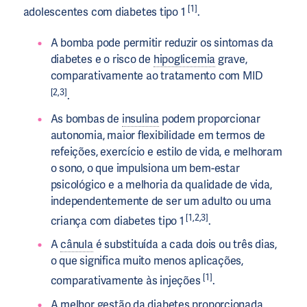
[1
]
adolescentes com diabetes tipo 1
.
A bomba pode permitir reduzir os sintomas da
diabetes e o risco de
hipoglicemia
grave,
comparativamente ao tratamento com MID
[2,3]
.
As bombas de
insulina
podem proporcionar
autonomia, maior flexibilidade em termos de
refeições, exercício e estilo de vida, e melhoram
o sono, o que impulsiona um bem-estar
psicológico e a melhoria da qualidade de vida,
independentemente de ser um adulto ou uma
[1,2,3]
criança com diabetes tipo 1
.
A
cânula
é substituída a cada dois ou três dias,
o que significa muito menos aplicações,
[1]
comparativamente às injeções
.
A melhor gestão da diabetes proporcionada