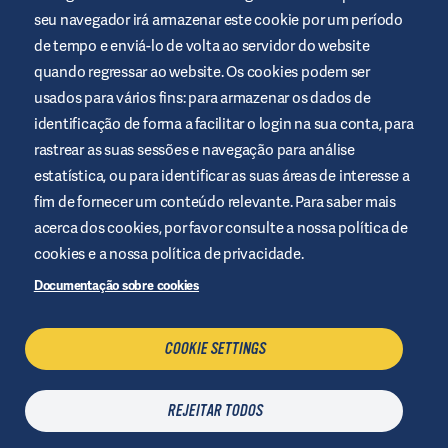
seu navegador irá armazenar este cookie por um período
Este website é disponibilizado pela Air Liquide Healthcare para
de tempo e enviá-lo de volta ao servidor do website
informar e ajudar as pessoas com diabetes. O seu intuito é
meramente informativo e não substitui as recomendações
quando regressar ao website. Os cookies podem ser
médicas. Consulte sempre o seu profissional de saúde.
usados para vários fins: para armazenar os dados de
Termos e condições do website
identificação de forma a facilitar o login na sua conta, para
rastrear as suas sessões e navegação para análise
Política de privacidade
estatística, ou para identificar as suas áreas de interesse a
Cookies
fim de fornecer um conteúdo relevante. Para saber mais
Aviso Legal
acerca dos cookies, por favor consulte a nossa política de
Mapa do site
cookies e a nossa política de privacidade.
Gerir cookies
Documentação sobre cookies
COOKIE SETTINGS
CONTACTE-NOS
REJEITAR TODOS