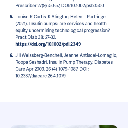
Prescriber 27(9) :50-57, DOI:10.1002/psb.1500
Louise R Curtis, K Alington, Helen L Partridge
(2021). Insulin pumps: are services and health
equity undermining technological progression?
Pract Diab 38: 27-32.
https://doi.org/10.1002/pdi.2349
Jill Weissberg-Benchell, Jeanne Antisdel-Lomaglio,
Roopa Seshadri. Insulin Pump Therapy. Diabetes
Care Apr 2003, 26 (4) 1079-1087. DOI:
10.2337/diacare.26.4.1079