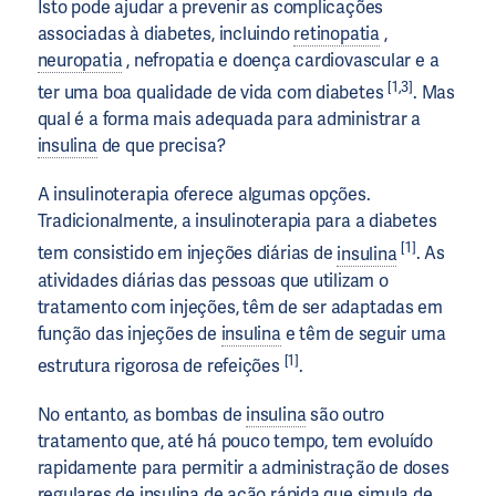
Isto pode ajudar a prevenir as complicações
associadas à diabetes, incluindo
retinopatia
,
neuropatia
, nefropatia e doença cardiovascular e a
[1,3]
ter uma boa qualidade de vida com diabetes
. Mas
qual é a forma mais adequada para administrar a
insulina
de que precisa?
A insulinoterapia oferece algumas opções.
Tradicionalmente, a insulinoterapia para a diabetes
[1]
tem consistido em injeções diárias de
insulina
. As
atividades diárias das pessoas que utilizam o
tratamento com injeções, têm de ser adaptadas em
função das injeções de
insulina
e têm de seguir uma
[1]
estrutura rigorosa de refeições
.
No entanto, as bombas de
insulina
são outro
tratamento que, até há pouco tempo, tem evoluído
rapidamente para permitir a administração de doses
regulares de
insulina
de ação rápida que simula de