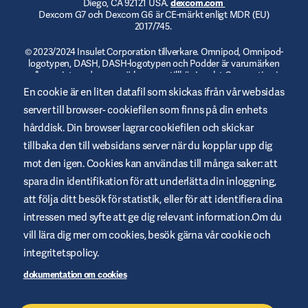
Diego, CA 92121 USA.
dexcom.com
Dexcom G7 och Dexcom G6 är CE-märkt enligt MDR (EU)
2017/745.
© 2023/2024 Insulet Corporation tillverkare. Omnipod, Omnipod-
logotypen, DASH, DASH-logotypen och Podder är varumärken
eller registrerade varumärken som tillhör Insulet Corporation i
USA och andra jurisdiktioner.
myomnipod.com
. Omnipod DASH
En cookie är en liten datafil som skickas ifrån vår websidas
och Omnipod 5 är CE-märkta enligt MDR (EU) 2017/745.
server till browser- cookiefilen som finns på din enhets
hårddisk. Din browser lagrar cookiefilen och skickar
tillbaka den till websidans server när du kopplar upp dig
mot den igen. Cookies kan användas till många saker: att
Allmänna Användarvillkor
spara din identifikation för att underlätta din inloggning,
Integritetspolicy
att följa ditt besök för statistik, eller för att identifiera dina
intressen med syfte att ge dig relevant information.Om du
Cookies
vill lära dig mer om cookies, besök gärna vår cookie och
Ansvarig utgivare
integritetspolicy.
Webbplatskarta
dokumentation om cookies
Hantera Cookies