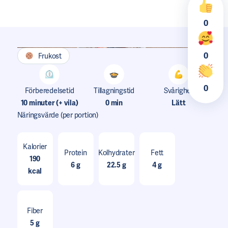
0
0
Frukost
0
Förberedelsetid
Tillagningstid
Svårighet
10 minuter (+ vila)
0 min
Lätt
Näringsvärde
(per portion)
Kalorier
Protein
Kolhydrater
Fett
190
6 g
22.5 g
4 g
kcal
Fiber
5 g