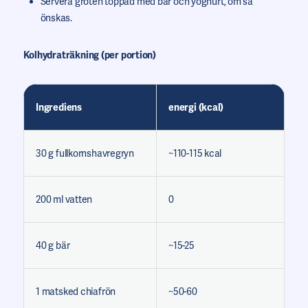
Servera gröten toppad med bär och yoghurt, om så
önskas.
Kolhydraträkning (per portion)
Ingrediens
energi (kcal)
30 g fullkornshavregryn
~110-115 kcal
200 ml vatten
0
40 g bär
~15-25
1 matsked chiafrön
~50-60