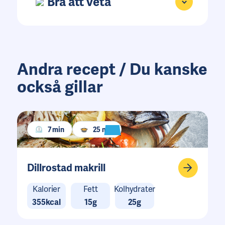
Bra att veta
Andra recept / Du kanske
också gillar
7 min
25 min
Dillrostad makrill
Kalorier
Fett
Kolhydrater
355kcal
15g
25g