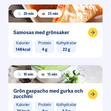
20 min
25 min
Samosas med grönsaker
Kalorier
Protein
Kolhydrater
148 kcal
4 g
22 g
10 min
15 min
Grön gaspacho med gurka och
zucchini
Kalorier
Protein
Kolhydrater