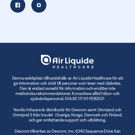
Denna webbplats tillhandahålls av Air Liquide Healthcare för att
ge information och stöd till personer som lever med diabetes.
Den är endast avsedd för information och ersätter inte
medicinska rekommendationer. Konsultera alltid hälso- och
sjukvårdspersonal. DIA.SE.117-01-FEB2021
Nordic Infucare är distributör för Dexcom samt Omnipod och
Omnipod 5 från Insulet i Sverige, Norge, Danmark och Finland,
och ger omfattande support och utbildning.
Dexcom tillverkas av Dexcom, Inc. 6340 Sequence Drive San