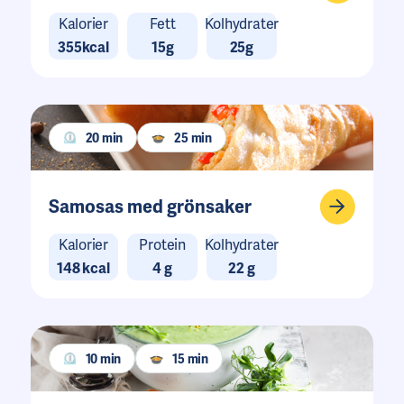
Kalorier
Fett
Kolhydrater
355kcal
15g
25g
20 min
25 min
Samosas med grönsaker
Kalorier
Protein
Kolhydrater
148 kcal
4 g
22 g
10 min
15 min