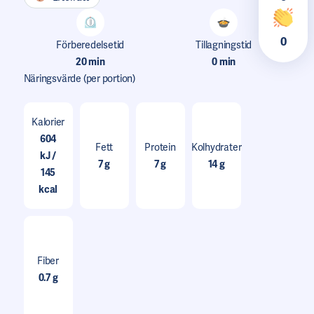
0
Förberedelsetid
Tillagningstid
20 min
0 min
Näringsvärde
(per portion)
Kalorier
604
Fett
Protein
Kolhydrater
kJ /
7 g
7 g
14 g
145
kcal
Fiber
0.7 g