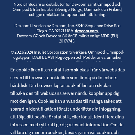
Nordic Infucare är distributör för Dexcom samt Omnipod och
Omnipod 5 från Insulet i Sverige, Norge, Danmark och Finland,
och ger omfattande support och utbildning.
Dexcom tillverkas av Dexcom, Inc. 6340 Sequence Drive San
Diego, CA 92121 USA.
dexcom.com
Dexcom G7 och Dexcom G6 är CE-märkt enligt MDR (EU)
2017/745.
© 2023/2024 Insulet Corporation tillverkare. Omnipod, Omnipod-
logotypen, DASH, DASH-logotypen och Podder är varumärken
eller registrerade varumärken som tillhör Insulet Corporation i
USA och andra jurisdiktioner.
myomnipod.com
. Omnipod DASH
En cookie är en liten datafil som skickas ifrån vår websidas
och Omnipod 5 är CE-märkta enligt MDR (EU) 2017/745.
server till browser- cookiefilen som finns på din enhets
hårddisk. Din browser lagrar cookiefilen och skickar
tillbaka den till websidans server när du kopplar upp dig
mot den igen. Cookies kan användas till många saker: att
Allmänna Användarvillkor
spara din identifikation för att underlätta din inloggning,
Integritetspolicy
att följa ditt besök för statistik, eller för att identifiera dina
intressen med syfte att ge dig relevant information.Om du
Cookies
vill lära dig mer om cookies, besök gärna vår cookie och
Ansvarig utgivare