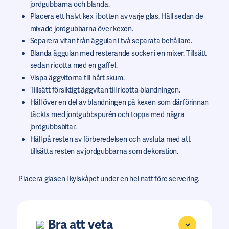
jordgubbarna och blanda.
Placera ett halvt kex i botten av varje glas. Häll sedan de
mixade jordgubbarna över kexen.
Separera vitan från äggulan i två separata behållare.
Blanda äggulan med resterande socker i en mixer. Tillsätt
sedan ricotta med en gaffel.
Vispa äggvitorna till hårt skum.
Tillsätt försiktigt äggvitan till ricotta-blandningen.
Häll över en del av blandningen på kexen som därförinnan
täckts med jordgubbspurén och toppa med några
jordgubbsbitar.
Häll på resten av förberedelsen och avsluta med att
tillsätta resten av jordgubbarna som dekoration.
Placera glasen i kylskåpet under en hel natt före servering.
Bra att veta