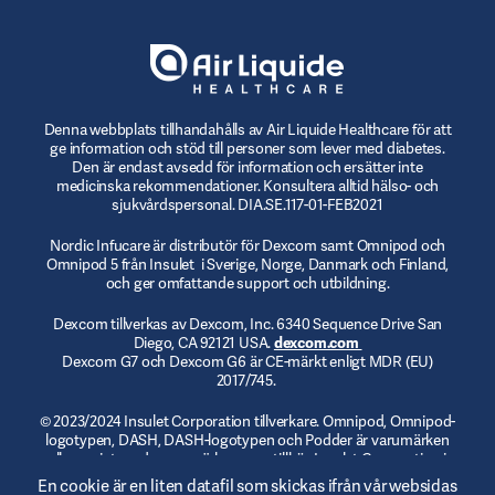
Denna webbplats tillhandahålls av Air Liquide Healthcare för att
ge information och stöd till personer som lever med diabetes.
Den är endast avsedd för information och ersätter inte
medicinska rekommendationer. Konsultera alltid hälso- och
sjukvårdspersonal. DIA.SE.117-01-FEB2021
Nordic Infucare är distributör för Dexcom samt Omnipod och
Omnipod 5 från Insulet i Sverige, Norge, Danmark och Finland,
och ger omfattande support och utbildning.
Dexcom tillverkas av Dexcom, Inc. 6340 Sequence Drive San
Diego, CA 92121 USA.
dexcom.com
Dexcom G7 och Dexcom G6 är CE-märkt enligt MDR (EU)
2017/745.
© 2023/2024 Insulet Corporation tillverkare. Omnipod, Omnipod-
logotypen, DASH, DASH-logotypen och Podder är varumärken
eller registrerade varumärken som tillhör Insulet Corporation i
USA och andra jurisdiktioner.
myomnipod.com
. Omnipod DASH
En cookie är en liten datafil som skickas ifrån vår websidas