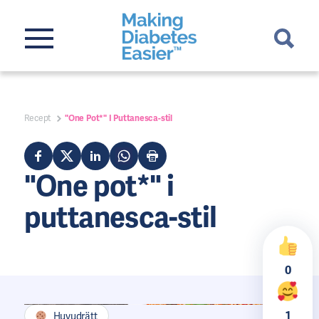
Recept
"One Pot*" I Puttanesca-stil
"One pot*" i
puttanesca-stil
0
1
Huvudrätt