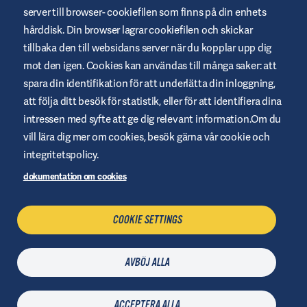
och Omnipod 5 är CE-märkta enligt MDR (EU) 2017/745.
server till browser- cookiefilen som finns på din enhets
hårddisk. Din browser lagrar cookiefilen och skickar
tillbaka den till websidans server när du kopplar upp dig
mot den igen. Cookies kan användas till många saker: att
Allmänna Användarvillkor
spara din identifikation för att underlätta din inloggning,
Integritetspolicy
att följa ditt besök för statistik, eller för att identifiera dina
intressen med syfte att ge dig relevant information.Om du
Cookies
vill lära dig mer om cookies, besök gärna vår cookie och
Ansvarig utgivare
integritetspolicy.
Webbplatskarta
dokumentation om cookies
Hantera Cookies
COOKIE SETTINGS
KONTAKTA OSS
AVBÖJ ALLA
Senast uppdaterad
04 juni 2026
| © Air Liquide Healthcare 2021
ACCEPTERA ALLA