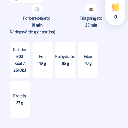
0
Förberedelsetid
Tillagningstid
10 min
25 min
Näringsvärde
(per portion)
Kalorier
600
Fett
Kolhydrater
Fiber
kcal /
19 g
85 g
10 g
2510kJ
Protein
37 g