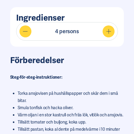
Ingredienser
4
persons
Förberedelser
Steg-för-steg-instruktioner:
Torka ansjovisen på hushållspapper och skär dem i små
bitar.
Smula tonfisk och hacka oliver.
Värm oljan i en stor kastrull och fräs lök, vitlök och ansjovis.
Tillsätt tomater och buljong, koka upp.
Tillsätt pastan, koka al dente på medelvärme i 10 minuter