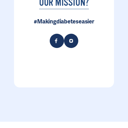
OUR MISSION?
#Makingdiabeteseasier