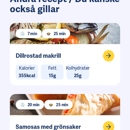
också gillar
7 min
25 min
Dillrostad makrill
Kalorier
Fett
Kolhydrater
355kcal
15g
25g
20 min
25 min
Samosas med grönsaker