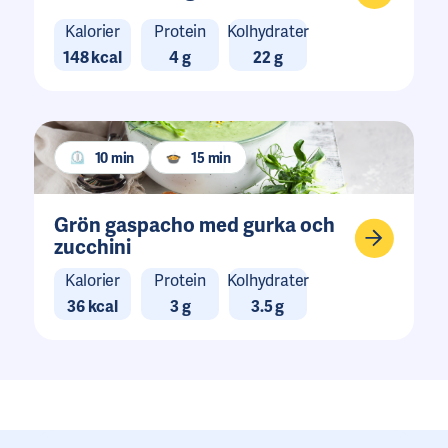
Kalorier
Protein
Kolhydrater
148 kcal
4 g
22 g
10 min
15 min
Grön gaspacho med gurka och
zucchini
Kalorier
Protein
Kolhydrater
36 kcal
3 g
3.5 g