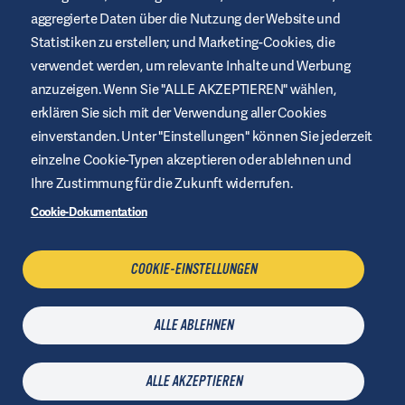
aggregierte Daten über die Nutzung der Website und
Statistiken zu erstellen; und Marketing-Cookies, die
verwendet werden, um relevante Inhalte und Werbung
anzuzeigen. Wenn Sie "ALLE AKZEPTIEREN" wählen,
Diese Website wird von Air Liquide Healthcare bereitgestellt, um
Menschen mit Diabetes aufzuklären und zu unterstützen. Es
erklären Sie sich mit der Verwendung aller Cookies
dient nur zur Information und ersetzt keine medizinischen
einverstanden. Unter "Einstellungen" können Sie jederzeit
Empfehlungen. Lassen Sie sich immer von einem Arzt beraten.
einzelne Cookie-Typen akzeptieren oder ablehnen und
Nutzungsbedingungen
Ihre Zustimmung für die Zukunft widerrufen.
Datenschutzerklärung
Cookie-Dokumentation
Impressum
Cookies verwalten
COOKIE-EINSTELLUNGEN
ALLE ABLEHNEN
KONTAKT
Letztes Update
06 August 2026
| © Air Liquide Healthcare 2021
ALLE AKZEPTIEREN