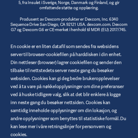
5, fra Insulet i Sverige, Norge, Danmark og Finland, og gir
omfattende støtte og opplæring.
Produsent av Dexcom-produkter er Dexcom, Inc. 6340
Sequence Drive San Diego, CA 92121 USA. dexcom.com. Dexcom
G7 og Dexcom G6 er CE-merket i henhold til MDR (EU) 2017/745.
© 2023/2024 Insulet Corporation produsent. Omnipod,
En cookie er en liten datafil som sendes fra websidens
Omnipod-logoen, DASH, DASH-logoen og Podder er varemerker
eller registrerte varemerker som tilhører Insulet Corporation i
server til browser-cookiefilen på harddisken i din enhet.
USA og andre jurisdiksjoner. myomnipod.com. Omnipod DASH
og Omnipod 5 er CE-merket i henhold til MDR (EU) 2017/745.
Din nettleser (browser) lagrer cookiefilen og sender den
tilbake til nettstedets server neste gang du besøker
websiden. Cookies kan gi deg bedre brukeropplevelser
ved å ta vare på nøkkelopplysninger om dine preferanser
ved å huske tidligere valg, slik at det blir enklere å logge
Betingelser og vilkår for websted
inn neste gang du besøker nettsiden. Cookies kan
Retningslinjer for personvern
samtidig inneholde opplysninger om din lokasjon, og
andre opplysninger som benyttes til statistiske formål. Du
Cookies
kan lese mer i våre retningslinjer for personvern og
Juridisk merknad
cookies.