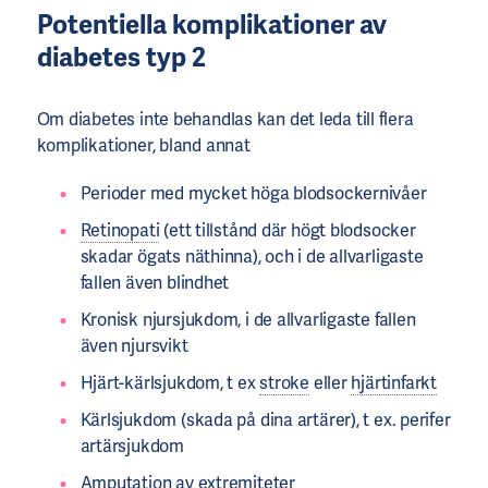
Potentiella
komplikationer
av
diabetes typ 2
Om diabetes inte behandlas kan det leda till flera
komplikationer, bland annat
Perioder med mycket höga blodsockernivåer
Retinopati
(ett tillstånd där högt blodsocker
skadar ögats näthinna), och i de allvarligaste
fallen även blindhet
Kronisk njursjukdom, i de allvarligaste fallen
även njursvikt
Hjärt-kärlsjukdom, t ex
stroke
eller
hjärtinfarkt
Kärlsjukdom (skada på dina artärer), t ex. perifer
artärsjukdom
Amputation av extremiteter