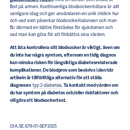
fäst på armen. Kontinuerliga blodsockermätare är allt
vanligare idag och ger användaren en unik inblick hur
och vad som påverkar blodsockerbalansen och man
får därmed en bättre förståelse för sjukdomen och
vad man kan göra för att förbättra sina värden.
Att låta kontrollera sitt blodsocker är viktigt, även om
du inte har några symtom, eftersom en tidig diagnos
kan minska risken för långsiktiga diabetesrelaterade
komplikationer. De blodprov som beskrivs i den här
artikeln är tillförlitliga alternativ för att ställa
diagnosen
typ 2-diabetes
. Ta kontakt med vården om
du har symtom på diabetes och/eller riskfaktorer och
vill göra ett blodsockertest.
DIA.SE.679-01-SEP2025