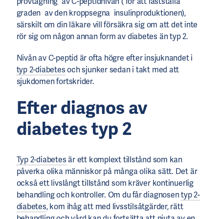
provtagning av C-peptidnivån ( för att fastställa
graden av den kroppsegna insulinproduktionen),
särskilt om din läkare vill försäkra sig om att det inte
rör sig om någon annan form av diabetes än typ 2.
Nivån av C-peptid är ofta högre efter insjuknandet i
typ 2-diabetes
och sjunker sedan i takt med att
sjukdomen fortskrider.
Efter
diagnos
av
diabetes typ 2
Typ 2-diabetes
är ett komplext tillstånd som kan
påverka olika människor på många olika sätt. Det är
också ett livslångt tillstånd som kräver kontinuerlig
behandling och kontroller. Om du får diagnosen
typ 2-
diabetes
, kom ihåg att med livsstilsåtgärder, rätt
behandling och vård kan du fortsätta att njuta av en