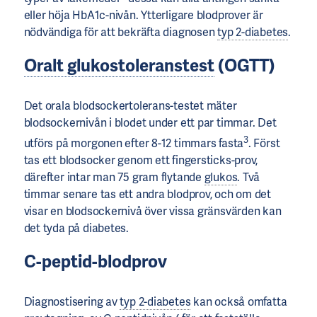
eller höja HbA1c-nivån. Ytterligare blodprover är
nödvändiga för att bekräfta diagnosen
typ 2-diabetes
.
Oralt glukostoleranstest
(
OGTT
)
Det orala blodsockertolerans-testet mäter
blodsockernivån i blodet under ett par timmar. Det
3
utförs på morgonen efter 8-12 timmars fasta
. Först
tas ett blodsocker genom ett fingersticks-prov,
därefter intar man 75 gram flytande
glukos
. Två
timmar senare tas ett andra blodprov, och om det
visar en blodsockernivå över vissa gränsvärden kan
det tyda på diabetes.
C-peptid-blodprov
Diagnostisering av
typ 2-diabetes
kan också omfatta