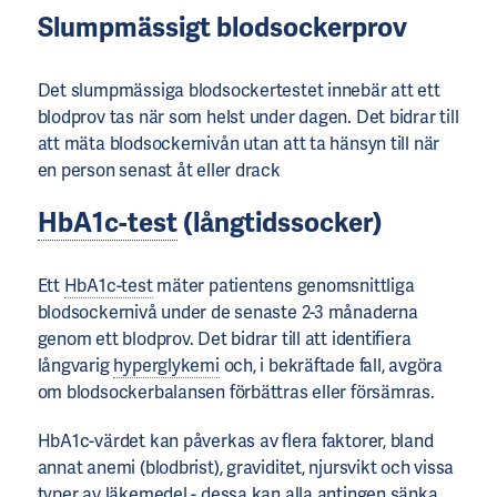
Slumpmässigt
blodsockerprov
Det slumpmässiga blodsockertestet innebär att ett
blodprov tas när som helst under dagen. Det bidrar till
att mäta blodsockernivån utan att ta hänsyn till när
en person senast åt eller drack
HbA1c-test
(långtidssocker)
Ett
HbA1c-test
mäter patientens genomsnittliga
blodsockernivå under de senaste 2-3 månaderna
genom ett blodprov. Det bidrar till att identifiera
långvarig
hyperglykemi
och, i bekräftade fall, avgöra
om blodsockerbalansen förbättras eller försämras.
HbA1c-värdet kan påverkas av flera faktorer, bland
annat anemi (blodbrist), graviditet, njursvikt och vissa
typer av läkemedel - dessa kan alla antingen sänka