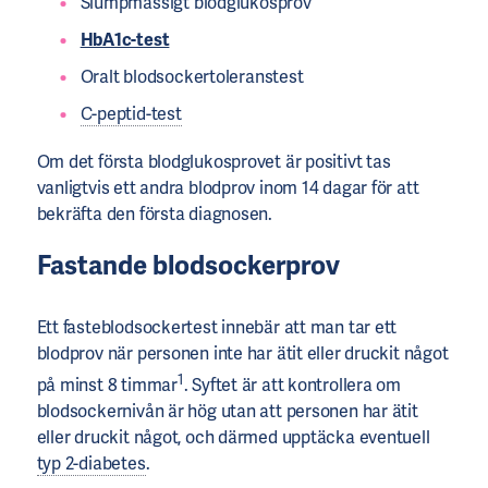
Slumpmässigt blodglukosprov
HbA1c-test
Oralt blodsockertoleranstest
C-peptid-test
Om det första blodglukosprovet är positivt tas
vanligtvis ett andra blodprov inom 14 dagar för att
bekräfta den första diagnosen.
Fastande blodsockerprov
Ett fasteblodsockertest innebär att man tar ett
blodprov när personen inte har ätit eller druckit något
1
på minst 8 timmar
. Syftet är att kontrollera om
blodsockernivån är hög utan att personen har ätit
eller druckit något, och därmed upptäcka eventuell
typ 2-diabetes
.