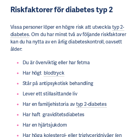
Riskfaktorer
för
diabetes typ 2
Vissa personer löper en högre risk att utveckla
typ 2-
diabetes
. Om du har minst två av följande riskfaktorer
kan du ha nytta av en årlig diabeteskontroll, oavsett
ålder:
Du är överviktig eller har fetma
Har högt
blodtryck
Står på antipsykotisk behandling
Lever ett stillasittande liv
Har en familjehistoria av
typ 2-diabetes
Har haft graviditetsdiabetes
Har en hjärtsjukdom
Har höga
kolesterol
- eller triglyceridnivåer (en