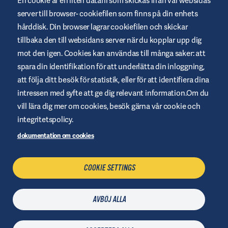
En cookie är en liten datafil som skickas ifrån vår websidas
och Omnipod 5 är CE-märkta enligt MDR (EU) 2017/745.
server till browser- cookiefilen som finns på din enhets
hårddisk. Din browser lagrar cookiefilen och skickar
tillbaka den till websidans server när du kopplar upp dig
mot den igen. Cookies kan användas till många saker: att
Allmänna Användarvillkor
spara din identifikation för att underlätta din inloggning,
Integritetspolicy
att följa ditt besök för statistik, eller för att identifiera dina
intressen med syfte att ge dig relevant information.Om du
Cookies
vill lära dig mer om cookies, besök gärna vår cookie och
Ansvarig utgivare
integritetspolicy.
Webbplatskarta
dokumentation om cookies
Hantera Cookies
COOKIE SETTINGS
KONTAKTA OSS
AVBÖJ ALLA