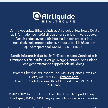
Denna webbplats tillhandahålls av Air Liquide Healthcare för att
ge information och stöd till personer som lever med diabetes.
Den är endast avsedd för information och ersätter inte
medicinska rekommendationer. Konsultera alltid hälso- och
sjukvårdspersonal. DIA.SE.117-01-FEB2021
Nordic Infucare är distributör för Dexcom samt Omnipod och
Omnipod 5 från Insulet i Sverige, Norge, Danmark och Finland,
och ger omfattande support och utbildning.
Dexcom tillverkas av Dexcom, Inc. 6340 Sequence Drive San
Diego, CA 92121 USA.
dexcom.com
Dexcom G7 och Dexcom G6 är CE-märkt enligt MDR (EU)
2017/745.
© 2023/2024 Insulet Corporation tillverkare. Omnipod, Omnipod-
logotypen, DASH, DASH-logotypen och Podder är varumärken
eller registrerade varumärken som tillhör Insulet Corporation i
USA och andra jurisdiktioner.
myomnipod.com
. Omnipod DASH