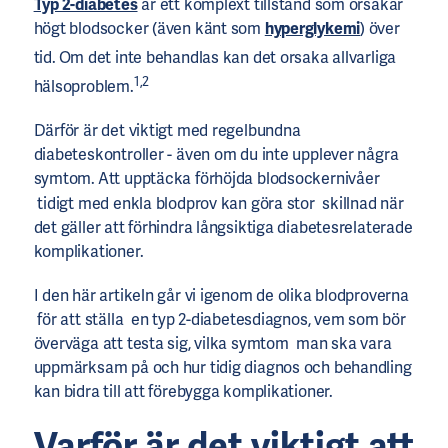
Typ 2-diabetes
är ett komplext tillstånd som orsakar
högt blodsocker (även känt som
hyperglykemi
) över
tid.
Om det inte behandlas kan det orsaka allvarliga
1,2
hälsoproblem.
Därför är det viktigt med regelbundna
diabeteskontroller - även om du inte upplever några
symtom.
Att upptäcka förhöjda blodsockernivåer
tidigt med enkla blodprov kan göra stor skillnad när
det gäller att förhindra långsiktiga diabetesrelaterade
komplikationer.
I den här artikeln går vi igenom de olika blodproverna
för att ställa en typ 2-diabetesdiagnos, vem som bör
överväga att testa sig, vilka symtom man ska vara
uppmärksam på och hur tidig diagnos och behandling
kan bidra till att förebygga komplikationer.
Varför är det viktigt att