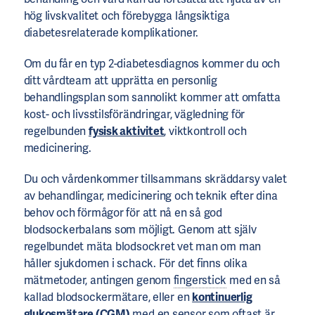
hög livskvalitet och förebygga långsiktiga
diabetesrelaterade komplikationer.
Om du får en typ 2-diabetesdiagnos kommer du och
ditt vårdteam att upprätta en personlig
behandlingsplan som sannolikt kommer att omfatta
kost- och livsstilsförändringar, vägledning för
regelbunden
fysisk aktivitet
, viktkontroll och
medicinering.
Du och vårdenkommer tillsammans skräddarsy valet
av behandlingar, medicinering och teknik efter dina
behov och förmågor för att nå en så god
blodsockerbalans som möjligt. Genom att själv
regelbundet mäta blodsockret vet man om man
håller sjukdomen i schack. För det finns olika
mätmetoder, antingen genom
fingerstick
med en så
kallad blodsockermätare, eller en
kontinuerlig
glukosmätare (CGM)
med en sensor som oftast är