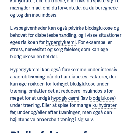
kulhydrater
, end du troede, eller hvis du spiste større
mængder mad, end du forventede, da du beregnede
og tog din insulindosis.
Livsbegivenheder kan også påvirke blodsglukose og
behovet for diabetesbehandling, og i visse situationer
øges risikoen for
hyperglykæmi
. For eksempel er
stress, nervøsitet og sorg følelser, som kan øge
blodglukose
en hel del.
Hyperglykæmi
kan også forekomme under intensiv
anaerob
træning
, når du har diabetes. Faktorer, der
kan øge risikoen for forhøjet
blodglukose
under
træning, omfatter det at reducere insulindosis for
meget for at undgå
hypoglykæmi
(lav
blodglukose
)
under træning. Eller at spise for mange
kulhydrater
før, under og/eller efter træningen, men også den
højintensive anaerobe træning i sig selv.