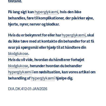
tilstand.
På lang sigt kan
hyperglykæmi
, hvis den ikke
behandles, føre til komplikationer, der påvirker øjne,
hjerte, nyrer, nerver og blodkar.
Hvis du er bekymret for eller har
hyperglykæmi
, skal
du ikke tøve med at kontakte din behandler for at få
svar på spørgsmål eller hjælp til at håndtere din
blodglukose
.
Hvis du vil vide, hvordan du håndterer forhøjet
blodglukose
, herunder hvordan du behandler
hyperglykæmi
i en nødsituation, kan vores artikel om
behandling af
hyperglykæmi
hjælpe dig.
DIA.DK.412-01-JAN2026