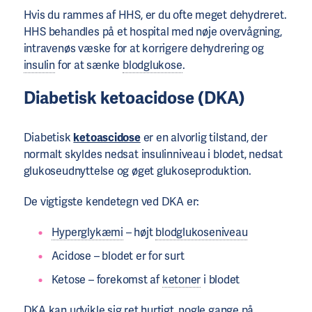
Hvis du rammes af HHS, er du ofte meget dehydreret.
HHS behandles på et hospital med nøje overvågning,
intravenøs væske for at korrigere dehydrering og
insulin
for at sænke
blodglukose
.
Diabetisk ketoacidose (DKA)
Diabetisk
ketoascidose
er en alvorlig tilstand, der
normalt skyldes nedsat insulinniveau i blodet, nedsat
glukoseudnyttelse og øget glukoseproduktion.
De vigtigste kendetegn ved DKA er:
Hyperglykæmi
– højt
blodglukoseniveau
Acidose – blodet er for surt
Ketose – forekomst af
ketoner
i blodet
DKA kan udvikle sig ret hurtigt, nogle gange på