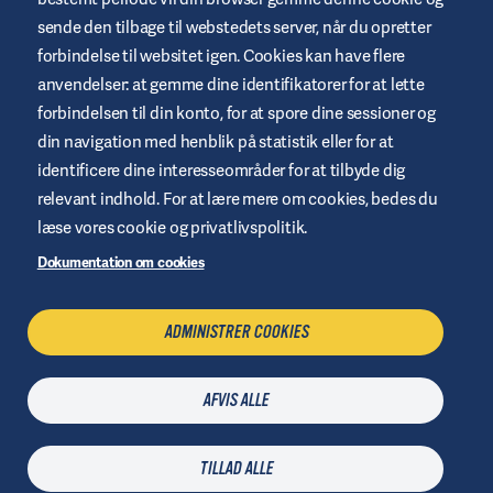
sende den tilbage til webstedets server, når du opretter
forbindelse til websitet igen. Cookies kan have flere
anvendelser: at gemme dine identifikatorer for at lette
Vilkår og betingelser for websted
forbindelsen til din konto, for at spore dine sessioner og
Fortrolighetspolitik
din navigation med henblik på statistik eller for at
identificere dine interesseområder for at tilbyde dig
Cookies
relevant indhold. For at lære mere om cookies, bedes du
Juridisk meddelelse
læse vores cookie og privatlivspolitik.
Oversigt over websted
Dokumentation om cookies
Administrere cookies
ADMINISTRER COOKIES
KONTAKT OS
AFVIS ALLE
Senest opdateret
16 juni 2026
| © Air Liquide Healthcare 2021
TILLAD ALLE