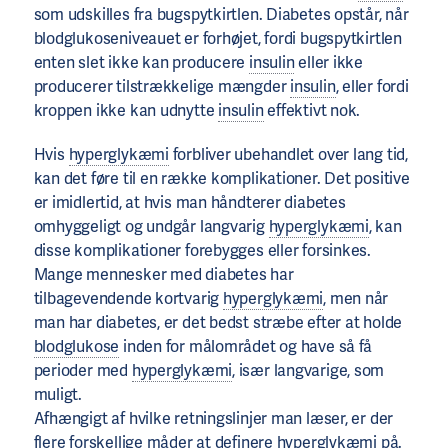
som udskilles fra bugspytkirtlen. Diabetes opstår, når
blodglukoseniveauet er forhøjet, fordi bugspytkirtlen
enten slet ikke kan producere
insulin
eller ikke
producerer tilstrækkelige mængder
insulin
, eller fordi
kroppen ikke kan udnytte
insulin
effektivt nok.
Hvis
hyperglykæmi
forbliver ubehandlet over lang tid,
kan det føre til en række komplikationer. Det positive
er imidlertid, at hvis man håndterer diabetes
omhyggeligt og undgår langvarig
hyperglykæmi
, kan
disse komplikationer forebygges eller forsinkes.
Mange mennesker med diabetes har
tilbagevendende kortvarig
hyperglykæmi
, men når
man har diabetes, er det bedst stræbe efter at holde
blodglukose
inden for målområdet og have så få
perioder med
hyperglykæmi
, især langvarige, som
muligt.
Afhængigt af hvilke retningslinjer man læser, er der
flere forskellige måder at definere
hyperglykæmi
på.