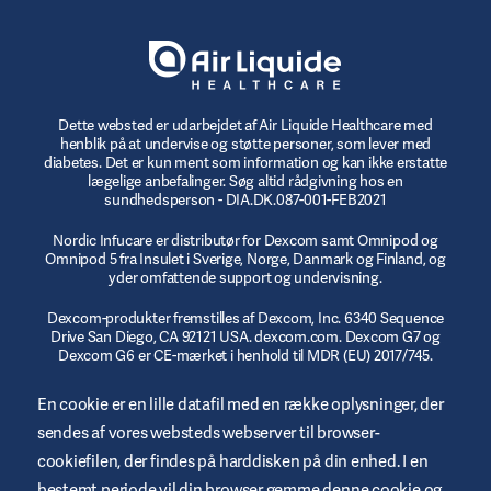
Dette websted er udarbejdet af Air Liquide Healthcare med
henblik på at undervise og støtte personer, som lever med
diabetes. Det er kun ment som information og kan ikke erstatte
lægelige anbefalinger. Søg altid rådgivning hos en
sundhedsperson - DIA.DK.087-001-FEB2021
Nordic Infucare er distributør for Dexcom samt Omnipod og
Omnipod 5 fra Insulet i Sverige, Norge, Danmark og Finland, og
yder omfattende support og undervisning.
Dexcom-produkter fremstilles af Dexcom, Inc. 6340 Sequence
Drive San Diego, CA 92121 USA. dexcom.com. Dexcom G7 og
Dexcom G6 er CE-mærket i henhold til MDR (EU) 2017/745.
© 2023/2024 Insulet Corporation producent. Omnipod,
En cookie er en lille datafil med en række oplysninger, der
Omnipod-logoet, DASH, DASH-logoet og Podder er varemærker
sendes af vores websteds webserver til browser-
eller registrerede varemærker tilhørende Insulet Corporation i
USA og andre jurisdiktioner. myomnipod.com Omnipod DASH
cookiefilen, der findes på harddisken på din enhed. I en
og Omnipod 5 er CE-mærket i henhold til MDR (EU) 2017/745.
bestemt periode vil din browser gemme denne cookie og