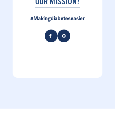
OUR MISSION?
#Makingdiabeteseasier