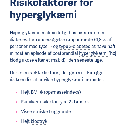
Risikofaktorer for
hyperglykæmi
Hyperglykæmi
er almindeligt hos personer med
diabetes. I en undersøgelse rapporterede 61,9 % af
personer med type 1- og
type 2-diabetes
at have haft
mindst én episode af postprandial
hyperglykæmi
(høj
blodglukose
efter et måltid) i den seneste uge.
Der er en række faktorer, der generelt kan øge
risikoen for at udvikle
hyperglykæmi
, herunder:
Højt
BMI
(kropsmasseindeks)
Familiær risiko for
type 2-diabetes
Visse etniske baggrunde
Højt
blodtryk