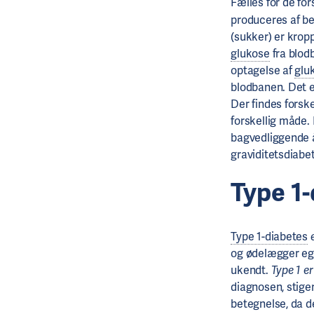
Fælles for de for
produceres af bet
(sukker) er kropp
glukose
fra blodb
optagelse af
glu
blodbanen. Det e
Der findes forske
forskellig måde.
bagvedliggende 
graviditetsdiabe
Type 1
Type 1-diabetes
e
og ødelægger egn
ukendt.
Type 1 e
diagnosen, stige
betegnelse, da de