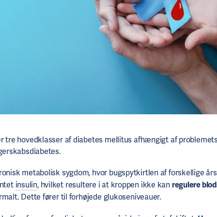
r tre hovedklasser af diabetes mellitus afhængigt af problemets
ngerskabsdiabetes.
ronisk metabolisk sygdom, hvor bugspytkirtlen af forskellige år
 intet
insulin
, hvilket resultere i at kroppen ikke kan
regulere blo
rmalt. Dette fører til forhøjede glukoseniveauer.