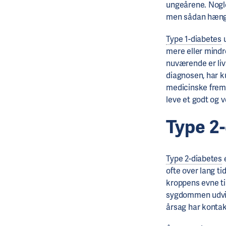
ungeårene. Nogle
men sådan hæng
Type 1-diabetes
u
mere eller mindr
nuværende er liv
diagnosen, har k
medicinske frem
leve et godt og v
Type 2
Type 2-diabetes
e
ofte over lang ti
kroppens evne ti
sygdommen udvikl
årsag har kont