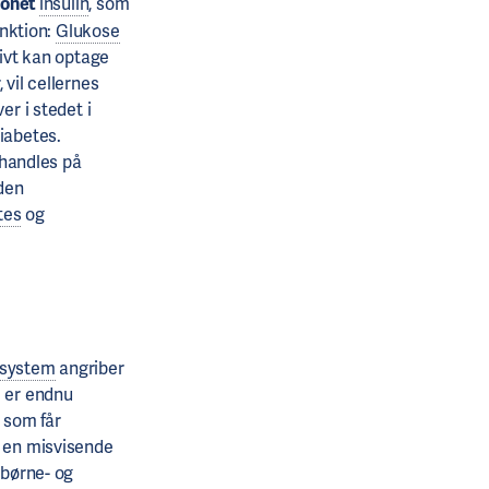
onet
insulin
, som
unktion:
Glukose
tivt kan optage
 vil cellernes
er i stedet i
iabetes.
ehandles på
 den
tes
og
system
angriber
e er endnu
, som får
g en misvisende
 børne- og