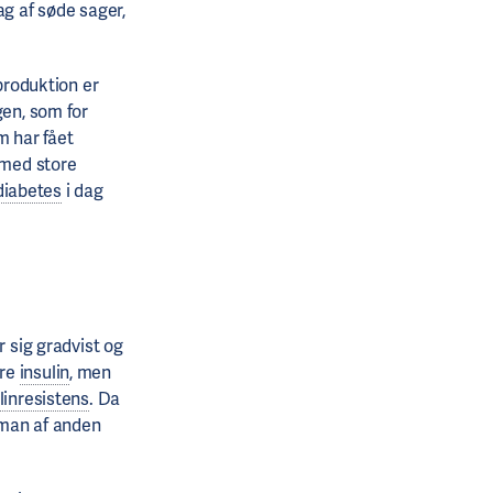
ag af søde sager,
produktion er
gen, som for
m har fået
 med store
diabetes
i dag
r sig gradvist og
ere
insulin
, men
linresistens
. Da
 man af anden