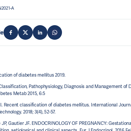
N2021-A
de
ation of diabetes mellitus 2019.
Classification, Pathophysiology, Diagnosis and Management of 
abetes Metab 2015, 6:5
l. Recent classification of diabetes mellitus. International Journ
chnology. 2018; 3(4), 52-57.
ine JP, Gautier JF. ENDOCRINOLOGY OF PREGNANCY: Gestationa
nition, aetiological and clinical aspects. Eur J Endocrinol. 2016 Fe