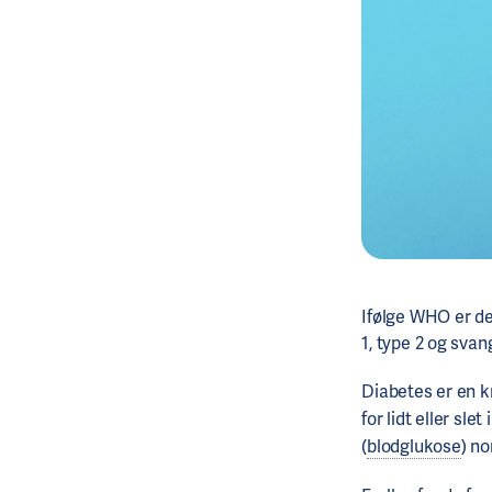
Ifølge WHO er de
1, type 2 og sva
Diabetes er en k
for lidt eller slet
(
blodglukose
) no