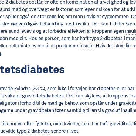
pe 2-diabetes
opstår, er ofte en kombination af arvelighed og le
 usund mad og overvægt er faktorer, som øger risikoen for at udv
der spiller også en stor rolle for, om man udvikler sygdommen. D
 ikke nødvendigvis behandling med
insulin
. Det kan til tider vær
mere sund levevis og at forbedre effekten af kroppens egen
insul
anden medicin. Hos en person, som har haft
type 2-diabetes
i man
ller helt miste evnen til at producere
insulin
. Hvis det sker, får
g.
itetsdiabetes
 gravide kvinder (2-3 %), som ikke i forvejen har diabetes eller h
 få såkaldt graviditetsdiabetes. Det kan skyldes, at kroppens in
elig stor i forhold til de særlige behov, som opstår under gravidit
erne under graviditeten fører samtidig til en vis grad af
insulin
 tilstanden efter fødslen, men kvinder, som har haft graviditetsd
t udvikle
type 2-diabetes
senere i livet.