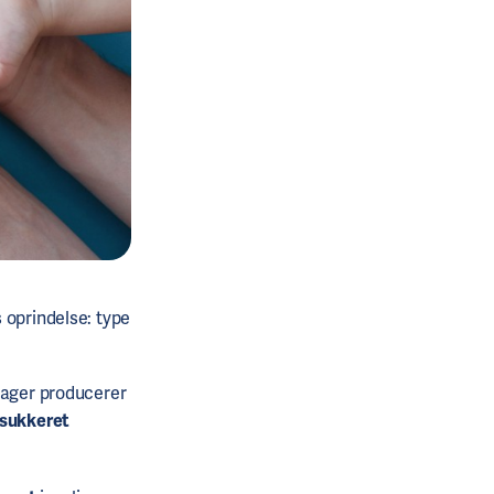
 oprindelse: type
sager producerer
dsukkeret