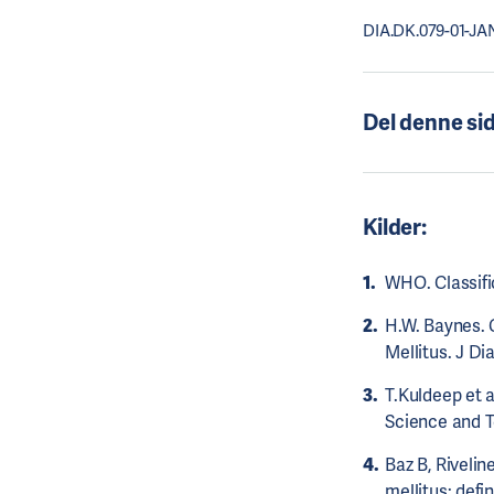
DIA.DK.079-01-JA
Del denne si
Kilder:
WHO. Classific
H.W. Baynes. 
Mellitus. J Di
T.Kuldeep et a
Science and Te
Baz B, Rivel
mellitus: defi