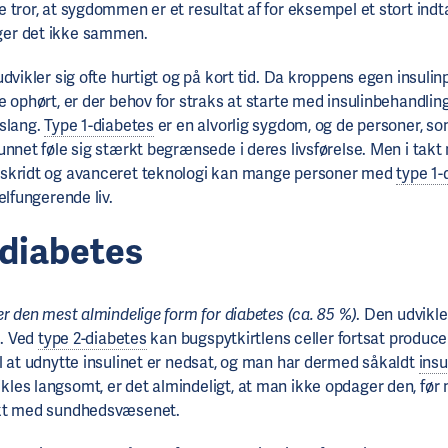
 tror, at sygdommen er et resultat af for eksempel et stort indt
er det ikke sammen.
dvikler sig ofte hurtigt og på kort tid. Da kroppens egen insulin
e ophørt, er der behov for straks at starte med insulinbehandlin
slang.
Type 1-diabetes
er en alvorlig sygdom, og de personer, so
unnet føle sig stærkt begrænsede i deres livsførelse. Men i takt
skridt og avanceret teknologi kan mange personer med
type 1-
elfungerende liv.
-diabetes
r den mest almindelige form for diabetes (ca. 85 %)
. Den udvikle
d. Ved
type 2-diabetes
kan bugspytkirtlens celler fortsat produc
l at udnytte insulinet er nedsat, og man har dermed såkaldt
insu
es langsomt, er det almindeligt, at man ikke opdager den, før
akt med sundhedsvæsenet.