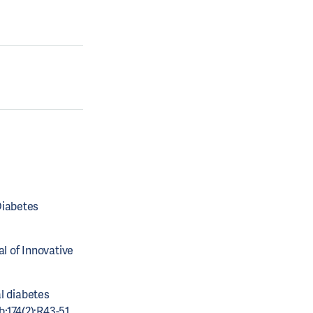
Diabetes
al of Innovative
l diabetes
b;174(2):R43-51.