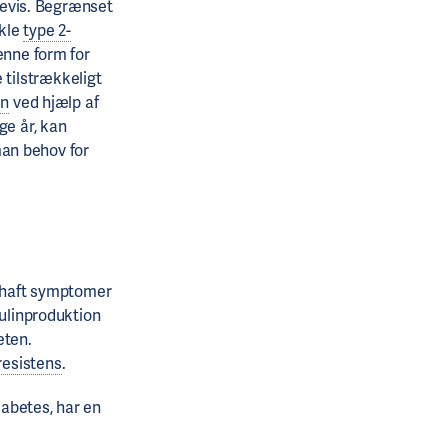
vevis. Begrænset
ikle
type 2-
enne form for
e tilstrækkeligt
in
ved hjælp af
ge år, kan
 man behov for
ar haft symptomer
sulinproduktion
eten.
resistens
.
iabetes, har en