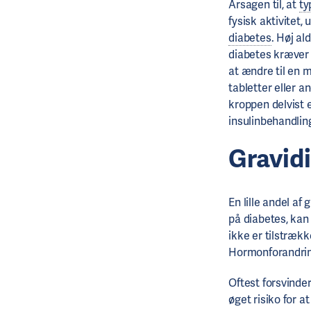
Årsagen til, at
ty
fysisk aktivitet,
diabetes
. Høj al
diabetes kræver
at ændre til en 
tabletter eller 
kroppen delvist e
insulinbehandlin
Gravid
En lille andel af
på diabetes, kan
ikke er tilstrækk
Hormonforandring
Oftest forsvinder
øget risiko for a