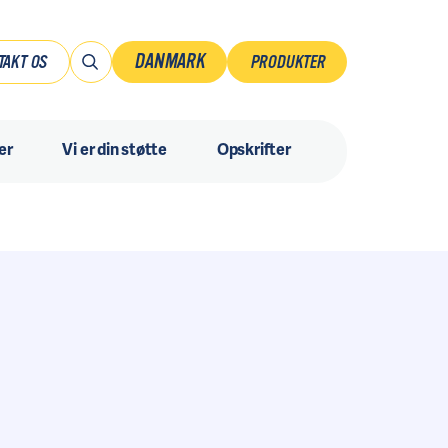
DANMARK
TAKT OS
PRODUKTER
Danmark
er
Vi er din støtte
Opskrifter
Norsk
Ruotsi
Suomi
Sverige