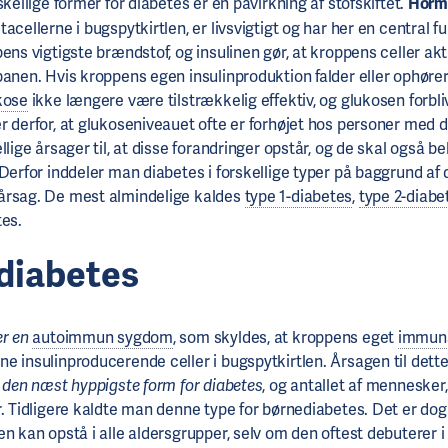
skellige former for diabetes er en påvirkning af stofskiftet.
Horm
acellerne i bugspytkirtlen, er livsvigtigt og har her en central f
ens vigtigste brændstof, og insulinen gør, at kroppens celler ak
anen. Hvis kroppens egen insulinproduktion falder eller ophører,
kose
ikke længere være tilstrækkelig effektiv, og glukosen forbliv
r derfor, at glukoseniveauet ofte er forhøjet hos personer med d
llige årsager til, at disse forandringer opstår, og de skal også b
 Derfor inddeler man diabetes i forskellige typer på baggrund af
årsag. De mest almindelige kaldes
type 1-diabetes
,
type 2-diabe
tes.
-diabetes
r en
autoimmun sygdom
, som skyldes, at kroppens eget
immun
e insulinproducerende celler i bugspytkirtlen. Årsagen til dett
r den næst hyppigste form for diabetes
, og antallet af mennesker
r. Tidligere kaldte man denne type for børnediabetes. Det er do
n kan opstå i alle aldersgrupper, selv om den oftest debuterer i