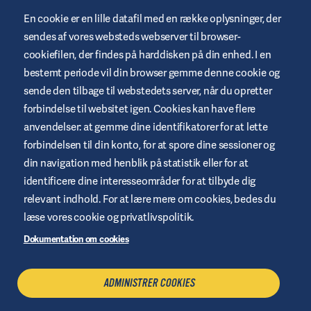
© 2023/2024 Insulet Corporation producent. Omnipod,
En cookie er en lille datafil med en række oplysninger, der
Omnipod-logoet, DASH, DASH-logoet og Podder er varemærker
sendes af vores websteds webserver til browser-
eller registrerede varemærker tilhørende Insulet Corporation i
USA og andre jurisdiktioner. myomnipod.com Omnipod DASH
cookiefilen, der findes på harddisken på din enhed. I en
og Omnipod 5 er CE-mærket i henhold til MDR (EU) 2017/745.
bestemt periode vil din browser gemme denne cookie og
sende den tilbage til webstedets server, når du opretter
forbindelse til websitet igen. Cookies kan have flere
anvendelser: at gemme dine identifikatorer for at lette
Vilkår og betingelser for websted
forbindelsen til din konto, for at spore dine sessioner og
Fortrolighetspolitik
din navigation med henblik på statistik eller for at
identificere dine interesseområder for at tilbyde dig
Cookies
relevant indhold. For at lære mere om cookies, bedes du
Juridisk meddelelse
læse vores cookie og privatlivspolitik.
Oversigt over websted
Dokumentation om cookies
Administrere cookies
ADMINISTRER COOKIES
KONTAKT OS