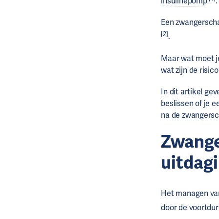
insulinepomp
.
Een zwangerscha
[2]
.
Maar wat moet j
wat zijn de risi
In dit artikel g
beslissen of je e
na de zwangersc
Zwange
uitdagi
Het managen van
door de voortdu