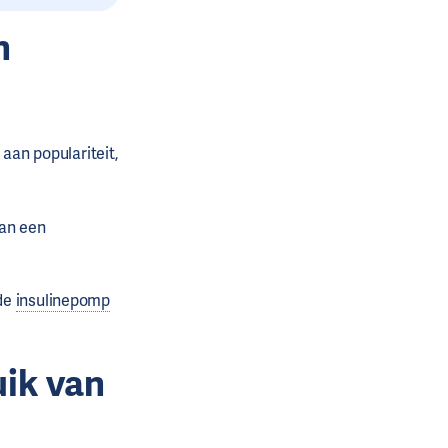
n
aan populariteit,
van een
 de
insulinepomp
uik van