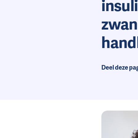
insul
zwan
hand
Deel deze pa