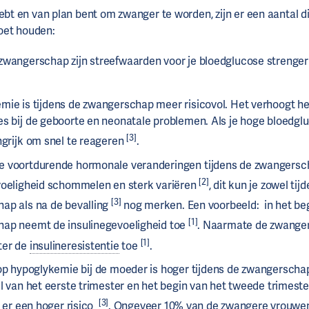
hebt en van plan bent om zwanger te worden, zijn er een aantal d
oet houden:
 zwangerschap zijn streefwaarden voor je bloedglucose strenger
mie is tijdens de zwangerschap meer risicovol. Het verhoogt het
es bij de geboorte en neonatale problemen. Als je hoge bloedglu
[3]
ngrijk om snel te reageren
.
 voortdurende hormonale veranderingen tijdens de zwangersch
[2]
voeligheid schommelen en sterk variëren
, dit kun je zowel tij
[3]
ap als na de bevalling
nog merken. Een voorbeeld: in het be
[1]
ap neemt de insulinegevoeligheid toe
. Naarmate de zwanger
[1]
ter de
insulineresistentie
toe
.
op hypoglykemie bij de moeder is hoger tijdens de zwangerschap,
l van het eerste trimester en het begin van het tweede trimeste
[3]
s er een hoger risico
. Ongeveer 10% van de zwangere vrouwe