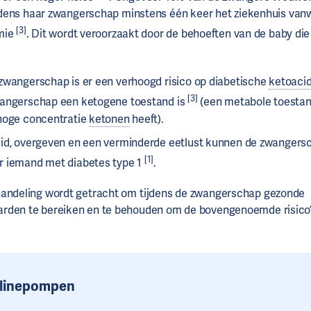
jdens haar zwangerschap minstens één keer het ziekenhuis va
[3]
mie
. Dit wordt veroorzaakt door de behoeften van de baby die 
 zwangerschap is er een verhoogd risico op diabetische
ketoaci
[3]
angerschap een ketogene toestand is
(een metabole toestan
hoge concentratie
ketonen
heeft).
eid, overgeven en een verminderde eetlust kunnen de zwangers
[1]
 iemand met diabetes type 1
.
handeling wordt getracht om tijdens de zwangerschap gezonde
rden te bereiken en te behouden om de bovengenoemde risico’
ulinepompen