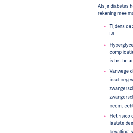
Als je diabetes 
rekening mee m
Tijdens de
[3]
Hyperglyce
complicati
is het bela
Vanwege de
insulinege
zwangersch
zwangersch
neemt ech
Het risico 
laatste dee
bevalling i