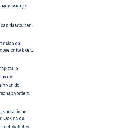
ingen waar je
 dan daarbuiten.
 risico op
cose ontwikkelt,
ap zal je
dens de
gin van de
schap vordert,
 vooral in het
r. Ook na de
n met diabetes