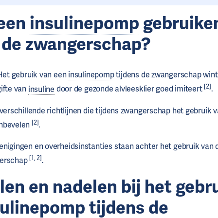
 een
insulinepomp
gebruike
s de zwangerschap?
 Het gebruik van een
insulinepomp
tijdens de zwangerschap wint 
[2]
ifte van
insuline
door de gezonde alvleesklier goed imiteert
.
 verschillende richtlijnen die tijdens zwangerschap het gebruik 
[2]
nbevelen
.
nigingen en overheidsinstanties staan achter het gebruik van
[1, 2]
gerschap
.
en en nadelen bij het gebr
sulinepomp
tijdens de