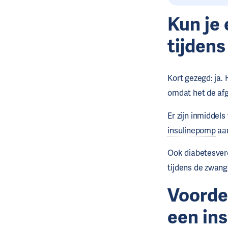
Kun je
tijden
Kort gezegd: ja.
omdat het de afg
Er zijn inmiddels
insulinepomp
aa
Ook diabetesvere
tijdens de zwan
Voordel
een
in