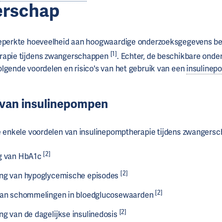
erschap
beperkte hoeveelheid aan hoogwaardige onderzoeksgegevens be
[1]
rapie tijdens zwangerschappen
. Echter, de beschikbare ond
lgende voordelen en risico's van het gebruik van een
insulinep
 van insulinepompen
e enkele voordelen van insulinepomptherapie tijdens zwangersc
[2]
ng van HbA1c
[2]
ng van hypoglycemische episodes
[2]
van schommelingen in bloedglucosewaarden
[2]
ng van de dagelijkse insulinedosis