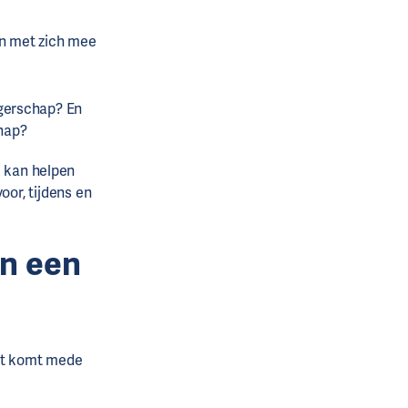
n met zich mee
gerschap? En
chap?
e kan helpen
oor, tijdens en
an een
it komt mede