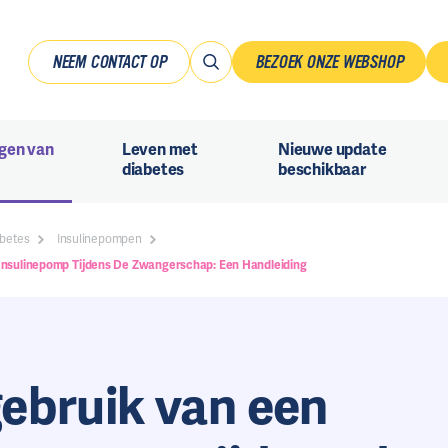
NEEM CONTACT OP
BEZOEK ONZE WEBSHOP
gen van
Leven met
Nieuwe update
diabetes
beschikbaar
betes
Insulinepompen
Insulinepomp Tijdens De Zwangerschap: Een Handleiding
ebruik van een