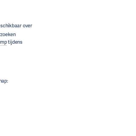
schikbaar over
erzoeken
omp
tijdens
hap: