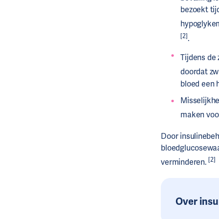
bezoekt ti
hypoglyke
[2]
.
Tijdens de
doordat zw
bloed een 
Misselijkh
maken voor
Door insulinebe
bloedglucosewaa
[2]
verminderen.
Over ins