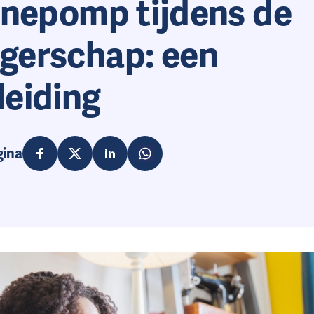
inepomp tijdens de
gerschap: een
leiding
gina