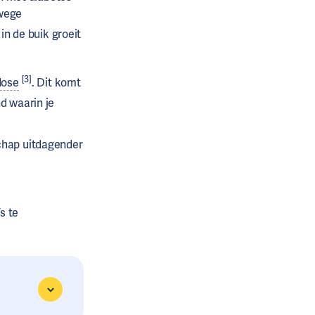
nwege
in de buik groeit
[3]
dose
. Dit komt
d waarin je
chap uitdagender
s te