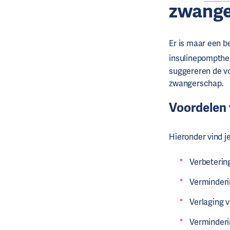
zwang
Er is maar een 
insulinepompthe
suggereren de vo
zwangerschap.
Voordelen
Hieronder vind j
Verbeteri
Verminderi
Verlaging 
Verminderi