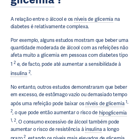
A relação entre o álcool e os
níveis de glicemia
na
diabetes é relativamente complexa.
Por exemplo, alguns estudos mostram que beber uma
quantidade moderada de álcool com as refeições não
afeta muito a glicemia em pessoas com diabetes tipo
2
1
e, de facto, pode até aumentar a sensibilidade à
2
insulina
.
No entanto, outros estudos demonstraram que beber
em excesso, de estômago vazio ou demasiado tempo
1,
após uma refeição pode baixar os
níveis de glicemia
2
, o que pode então aumentar o risco de
hipoglicemia
1, 2
. O consumo excessivo de álcool também pode
aumentar o risco de resistência à
insulina
a longo
2
prazo
, estando os níveis mais elevados de glicemia