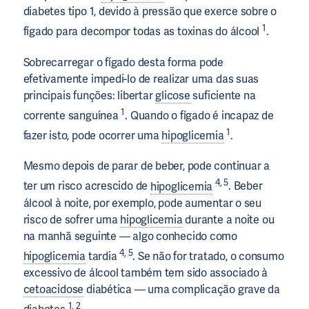
diabetes tipo 1, devido à pressão que exerce sobre o
1
fígado para decompor todas as toxinas do álcool
.
Sobrecarregar o fígado desta forma pode
efetivamente impedi-lo de realizar uma das suas
principais funções: libertar
glicose
suficiente na
1
corrente sanguínea
. Quando o fígado é incapaz de
1
fazer isto, pode ocorrer uma
hipoglicemia
.
Mesmo depois de parar de beber, pode continuar a
4, 5
ter um risco acrescido de
hipoglicemia
. Beber
álcool à noite, por exemplo, pode aumentar o seu
risco de sofrer uma
hipoglicemia
durante a noite ou
na manhã seguinte — algo conhecido como
4, 5
hipoglicemia
tardia
. Se não for tratado, o consumo
excessivo de álcool também tem sido associado à
cetoacidose
diabética — uma complicação grave da
1, 2