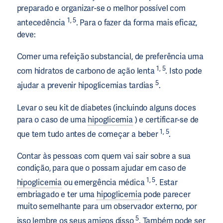
preparado e organizar-se o melhor possível com
1, 5
antecedência
. Para o fazer da forma mais eficaz,
deve:
Comer uma refeição substancial, de preferência uma
1, 5
com hidratos de carbono de ação lenta
. Isto pode
5
ajudar a prevenir hipoglicemias tardias
.
Levar o seu kit de diabetes (incluindo alguns doces
para o caso de uma
hipoglicemia
) e certificar-se de
1, 5
que tem tudo antes de começar a beber
.
Contar às pessoas com quem vai sair sobre a sua
condição, para que o possam ajudar em caso de
1, 5
hipoglicemia
ou emergência médica
. Estar
embriagado e ter uma
hipoglicemia
pode parecer
muito semelhante para um observador externo, por
5
isso lembre os seus amigos disso
. Também pode ser