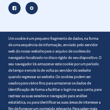
Um cookie é um pequeno fragmento de dados, na forma
de uma sequência de informação, enviado pelo servidor
web do nosso website para o arquivo de cookies do
navegador localizado no disco rígido do seu dispositivo. O
seu navegador irá armazenar este cookie por um período
Este website é disponibilizado pela Air Liquide Healthcare para
de tempo e enviá-lo de volta ao servidor do website
informar e ajudar as pessoas com diabetes. O seu intuito é
meramente informativo e não substitui as recomendações
quando regressar ao website. Os cookies podem ser
médicas. Consulte sempre o seu profissional de saúde.
usados para vários fins: para armazenar os dados de
Termos e condições do website
identificação de forma a facilitar o login na sua conta, para
rastrear as suas sessões e navegação para análise
Política de privacidade
estatística, ou para identificar as suas áreas de interesse a
Cookies
fim de fornecer um conteúdo relevante. Para saber mais