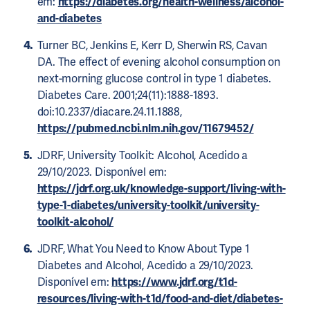
em:
https://diabetes.org/health-wellness/alcohol-
and-diabetes
Turner BC, Jenkins E, Kerr D, Sherwin RS, Cavan
DA. The effect of evening alcohol consumption on
next-morning glucose control in type 1 diabetes.
Diabetes Care. 2001;24(11):1888-1893.
doi:10.2337/diacare.24.11.1888,
https://pubmed.ncbi.nlm.nih.gov/11679452/
JDRF, University Toolkit: Alcohol, Acedido a
29/10/2023. Disponível em:
https://jdrf.org.uk/knowledge-support/living-with-
type-1-diabetes/university-toolkit/university-
toolkit-alcohol/
JDRF, What You Need to Know About Type 1
Diabetes and Alcohol, Acedido a 29/10/2023.
Disponível em:
https://www.jdrf.org/t1d-
resources/living-with-t1d/food-and-diet/diabetes-