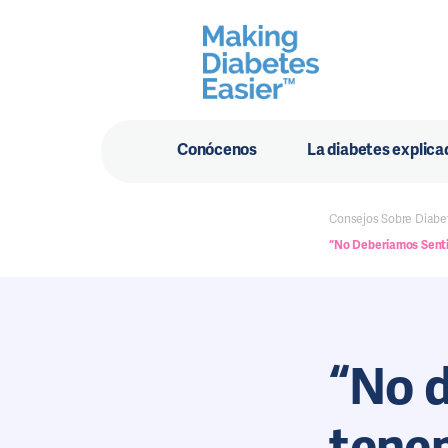
Conócenos
La diabetes explica
Consejos Sobre Diabe
“No Deberíamos Sentir
“No 
tenem