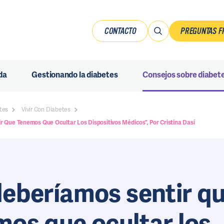
CONTACTO
PREGUNTAS F
da
Gestionando la diabetes
Consejos sobre diabet
tes
Vivir Con Diabetes
 Que Tenemos Que Ocultar Los Dispositivos Médicos”, Por Cristina Dasí
deberíamos sentir q
os que ocultar los