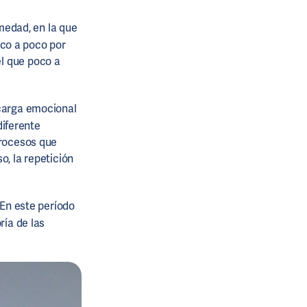
rmedad, en la que
co a poco por
l que poco a
/carga emocional
iferente
procesos que
o, la repetición
 En este período
ría de las