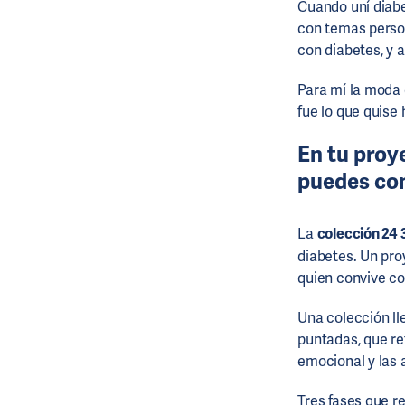
Cuando uní diabe
con temas person
con diabetes, y a
Para mí la moda
fue lo que quise
En tu proy
puedes con
La
colección 24 
diabetes. Un pro
quien convive con
Una colección lle
puntadas, que ref
emocional y las 
Tres fases que re