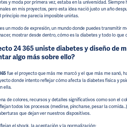
tes y moda por primera vez, estaba en la universidad. Siempre 
ales en mis proyectos, pero esta idea nació justo un año desp
l principio me parecía imposible unirlas.
 es un modo de expresión, un mundo donde puedes transmitir m
 hacer, mostrar desde dentro, cómo es la diabetes y todo lo que 
ecto 24 365 uniste diabetes y diseño de 
tar algo más sobre ello?
365
fue el proyecto que más me marcó y el que más me sanó, h
yecto donde intento reflejar cómo afecta la diabetes física y p
 ella.
na de colores, recursos y detalles significativos como son el colo
lejan todos los procesos (medirse, pincharse, pesar la comida..)
aberturas que dejan ver nuestros dispositivos.
flejan el shock, la aceptación y la normalización: