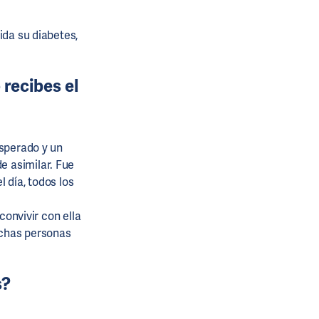
ida su diabetes,
 recibes el
esperado y un
de asimilar. Fue
 día, todos los
convivir con ella
muchas personas
s?