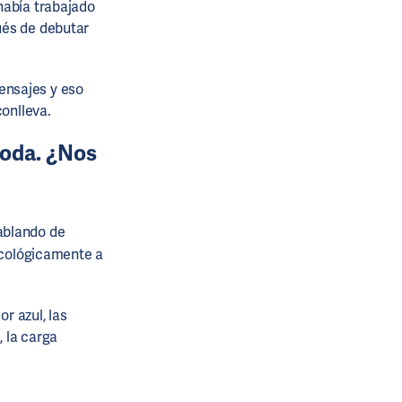
había trabajado
ués de debutar
ensajes y eso
conlleva.
moda. ¿Nos
ablando de
sicológicamente a
r azul, las
, la carga