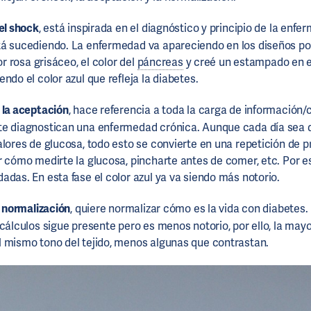
el shock
, está inspirada en el diagnóstico y principio de la enfe
tá sucediendo. La enfermedad va apareciendo en los diseños po
or rosa grisáceo, el color del
páncreas
y creé un estampado en e
ndo el color azul que refleja la diabetes.
,
la aceptación
, hace referencia a toda la carga de información
te diagnostican una enfermedad crónica. Aunque cada día sea d
alores de glucosa, todo esto se convierte en una repetición de 
r cómo medirte la glucosa, pincharte antes de comer, etc. Por es
adas. En esta fase el color azul ya va siendo más notorio.
a normalización
, quiere normalizar cómo es la vida con diabetes.
cálculos sigue presente pero es menos notorio, por ello, la mayo
 mismo tono del tejido, menos algunas que contrastan.