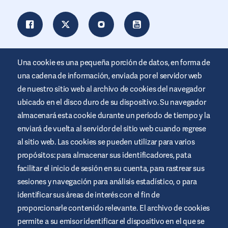
Una cookie es una pequeña porción de datos, en forma de
una cadena de información, enviada por el servidor web
de nuestro sitio web al archivo de cookies del navegador
ubicado en el disco duro de su dispositivo. Su navegador
almacenará esta cookie durante un período de tiempo y la
enviará de vuelta al servidor del sitio web cuando regrese
al sitio web. Las cookies se pueden utilizar para varios
Este sitio web está promocionado por Air Liquide Healthcare
propósitos: para almacenar sus identificadores, pata
para educar y apoyar a las personas que viven con diabetes. Es
sólo un site informativo, no sustituye las recomendaciones
facilitar el inicio de sesión en su cuenta, para rastrear sus
médicas. Busca siempre el consejo de un profesional de la salud.
sesiones y navegación para análisis estadístico, o para
Términos y condiciones del sitio web
identificar sus áreas de interés con el fin de
proporcionarle contenido relevante. El archivo de cookies
Política de privacidad
permite a su emisor identificar el dispositivo en el que se
Cookies