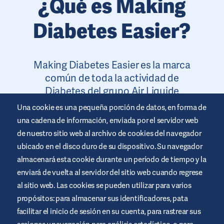
¿Qué es Making
Diabetes Easier?
Making Diabetes Easier es la marca
común de toda la actividad de
Diabetes del grupo Air Liquide
Healthcare en Europa. Novalab es la
Una cookie es una pequeña porción de datos, en forma de
marca que engloba la actividad de
una cadena de información, enviada por el servidor web
diabetes en España con la que
de nuestro sitio web al archivo de cookies del navegador
queremos ayudar haciendo la diabetes
ubicado en el disco duro de su dispositivo. Su navegador
más fácil.
almacenará esta cookie durante un período de tiempo y la
enviará de vuelta al servidor del sitio web cuando regrese
#Makingdiabeteseasier
al sitio web. Las cookies se pueden utilizar para varios
propósitos: para almacenar sus identificadores, pata
facilitar el inicio de sesión en su cuenta, para rastrear sus