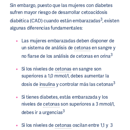
Sin embargo, puesto que las mujeres con diabetes
sufren mayor riesgo de desarrollar cetoacidosis
3
diabética (CAD) cuando están embarazadas
, existen
algunas diferencias fundamentales:
Las mujeres embarazadas deben disponer de
un sistema de análisis de
cetonas
en sangre y
3
no fiarse de los análisis de cetonas en orina
Si los niveles de
cetonas
en sangre son
superiores a 1,0 mmol/l, debes aumentar la
3
dosis de
insulina
y controlar más las cetonas
Si tienes diabetes, estás embarazada y los
niveles de
cetonas
son superiores a 3 mmol/l,
3
debes ir a urgencias
Si los niveles de
cetonas
oscilan entre 1,1 y 3