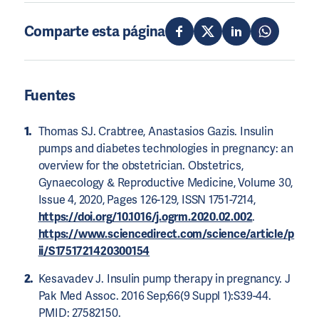
Comparte esta página
Fuentes
Thomas SJ. Crabtree, Anastasios Gazis. Insulin
pumps and diabetes technologies in pregnancy: an
overview for the obstetrician. Obstetrics,
Gynaecology & Reproductive Medicine, Volume 30,
Issue 4, 2020, Pages 126-129, ISSN 1751-7214,
https://doi.org/10.1016/j.ogrm.2020.02.002
.
https://www.sciencedirect.com/science/article/p
ii/S1751721420300154
Kesavadev J. Insulin pump therapy in pregnancy. J
Pak Med Assoc. 2016 Sep;66(9 Suppl 1):S39-44.
PMID: 27582150.