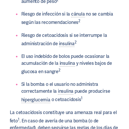
aumento de peso
Riesgo de infección si la
cánula
no se cambia
2
según las recomendaciones
Riesgo de cetoacidosis si se interrumpe la
2
administración de
insulina
El uso indebido de bolos puede ocasionar la
acumulación de la
insulina
y niveles bajos de
2
glucosa en sangre
Si la bomba o el usuario no administra
correctamente la
insulina
puede producirse
1
hiperglucemia
o cetoacidosis
La cetoacidosis constituye una amenaza real para el
1
feto
. En caso de avería de una bomba (o de
enfermedad), deben seguirse las reglas de los días de