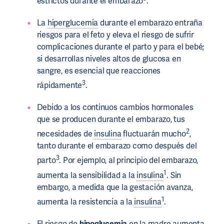
estrictos durante el embarazo
.
La
hiperglucemia
durante el embarazo entraña
riesgos para el feto y eleva el riesgo de sufrir
complicaciones durante el parto y para el bebé;
si desarrollas niveles altos de glucosa en
sangre, es esencial que reacciones
3
rápidamente
.
Debido a los continuos cambios hormonales
que se producen durante el embarazo, tus
2
necesidades de
insulina
fluctuarán mucho
,
tanto durante el embarazo como después del
3
parto
. Por ejemplo, al principio del embarazo,
1
aumenta la sensibilidad a la
insulina
. Sin
embargo, a medida que la gestación avanza,
1
aumenta la resistencia a la
insulina
.
El riesgo de
hipoglucemia
en la madre aumenta