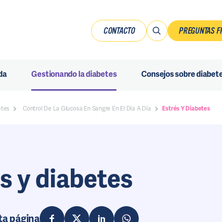
CONTACTO
PREGUNTAS F
da
Gestionando la diabetes
Consejos sobre diabet
etes
Control De La Glucosa En Sangre En El Día A Día
Estrés Y Diabetes
s y diabetes
ta página