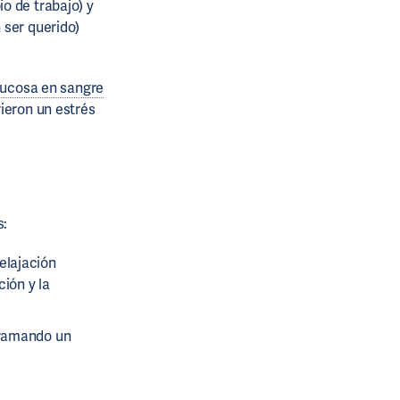
o de trabajo) y
 ser querido)
lucosa en sangre
ieron un estrés
s:
elajación
ción y la
ogramando un