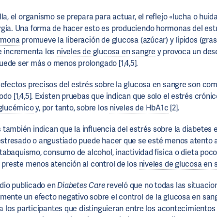
la, el organismo se prepara para actuar, el reflejo «lucha o huida
gía. Una forma de hacer esto es produciendo hormonas del est
rmona
promueve la liberación de glucosa (azúcar) y lípidos (grasa
e incrementa los
niveles de glucosa en sangre
y provoca un dese
uede ser más o menos prolongado [1,4,5].
 efectos precisos del estrés sobre la glucosa en sangre son com
do [1,4,5]. Existen pruebas que indican que solo el estrés cróni
 glucémico
y, por tanto, sobre los
niveles de HbA1c
[2].
también indican que la influencia del estrés sobre la diabetes 
 estresado o angustiado puede hacer que se esté menos atento a
 (tabaquismo, consumo de alcohol, inactividad física o dieta poco 
e preste menos atención al control de los
niveles de glucosa en 
dio publicado en
Diabetes Care
reveló que no todas las situacio
mente un efecto negativo sobre el control de la glucosa en sang
ó a los participantes que distinguieran entre los acontecimiento