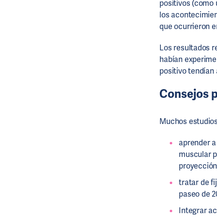
positivos (como 
los acontecimien
que ocurrieron en
Los resultados r
habían experimen
positivo tendían 
Consejos p
Muchos estudios 
aprender a 
muscular pr
proyección
tratar de f
paseo de 20
Integrar ac