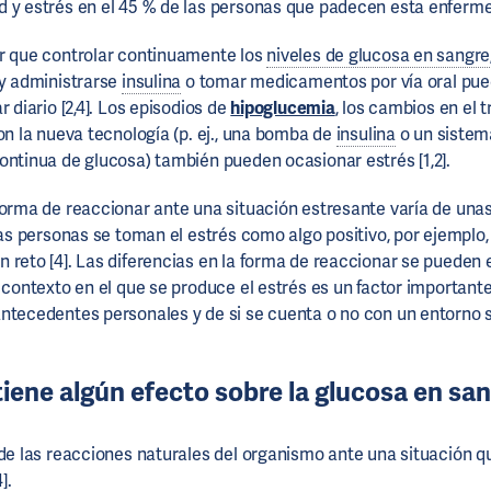
 y estrés en el 45 % de las personas que padecen esta enfermed
r que controlar continuamente los
niveles de glucosa en sangre
 y administrarse
insulina
o tomar medicamentos por vía oral pue
r diario [2,4]. Los episodios de
hipoglucemia
, los cambios en el 
on la nueva tecnología (p. ej., una bomba de
insulina
o un sistem
ontinua de glucosa) también pueden ocasionar estrés [1,2].
forma de reaccionar ante una situación estresante varía de una
unas personas se toman el estrés como algo positivo, por ejemplo
 reto [4]. Las diferencias en la forma de reaccionar se pueden 
l contexto en el que se produce el estrés es un factor important
ntecedentes personales y de si se cuenta o no con un entorno s
tiene algún efecto sobre la glucosa en sa
 de las reacciones naturales del organismo ante una situación 
].