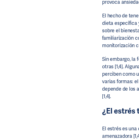
provoca ansiedad
El hecho de tene
dieta específica
sobre el bienesta
familiarización c
monitorización c
Sin embargo, la 
otras [1,4]. Alg
perciben como un
varias formas: e
depende de los a
[1,4].
¿El estrés 
El estrés es una
amenazadora [1,4