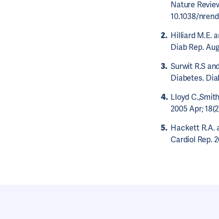
Nature Reviews
10.1038/nrend
Hilliard M.E.
Diab Rep. Augu
Surwit R.S an
Diabetes. Diab
Lloyd C.,Smit
2005 Apr; 18(2)
Hackett R.A. 
Cardiol Rep. 2