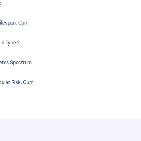
:
ifespan. Curr
in Type 2
abetes Spectrum
ular Risk. Curr