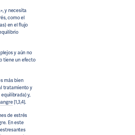
», y necesita
rés, como el
s) en el flujo
quilibrio
plejos y aún no
co tiene un efecto
es más bien
l tratamiento y
equilibrada) y,
sangre
[1,3,4].
nes de estrés
re. En este
s estresantes