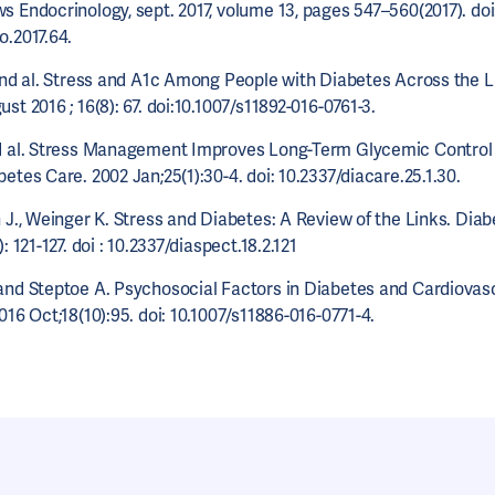
 Endocrinology, sept. 2017, volume 13, pages 547–560(2017). doi
o.2017.64.
 and al. Stress and A1c Among People with Diabetes Across the L
st 2016 ; 16(8): 67. doi:10.1007/s11892-016-0761-3.
d al. Stress Management Improves Long-Term Glycemic Control 
etes Care. 2002 Jan;25(1):30-4. doi: 10.2337/diacare.25.1.30.
h J., Weinger K. Stress and Diabetes: A Review of the Links. Di
: 121-127. doi : 10.2337/diaspect.18.2.121
and Steptoe A. Psychosocial Factors in Diabetes and Cardiovasc
016 Oct;18(10):95. doi: 10.1007/s11886-016-0771-4.