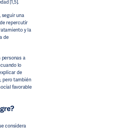
ad [1,5].
, seguir una
de repercutir
tratamiento y la
a de
s personas a
, cuando lo
explicar de
e, pero también
ocial favorable
ngre?
que considera