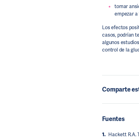
tomar ansio
empezar a t
Los efectos posi
casos, podrían t
algunos estudios
control de la gluc
Comparte es
Fuentes
Hackett R.A. T