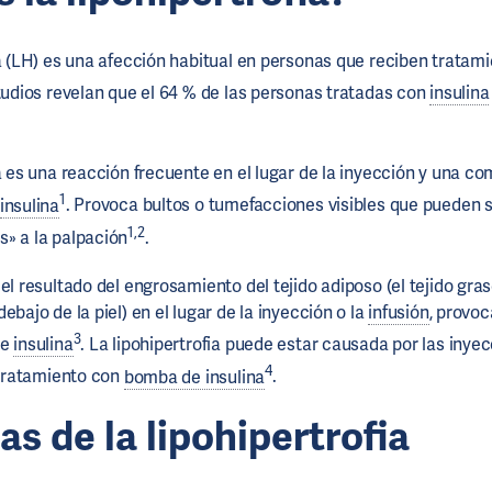
ia (LH) es una afección habitual en personas que reciben tratam
tudios revelan que el 64 % de las personas tratadas con
insulina
a es una reacción frecuente en el lugar de la inyección y una co
1
insulina
. Provoca bultos o tumefacciones visibles que pueden 
1,2
» a la palpación
.
el resultado del engrosamiento del tejido adiposo (el tejido gra
ebajo de la piel) en el lugar de la inyección o la
infusión
, provoc
3
de
insulina
. La lipohipertrofia puede estar causada por las inye
4
 tratamiento con
bomba de insulina
.
s de la lipohipertrofia