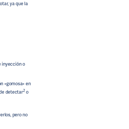
otar, ya que la
 inyección o
ión «gomosa» en
2
 de detectar
o
erlos, pero no