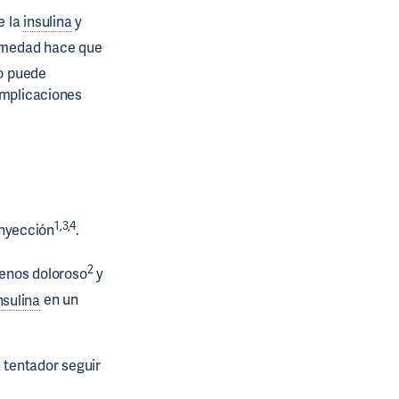
e la
insulina
y
ermedad hace que
to puede
omplicaciones
1,3,4
inyección
.
2
menos doloroso
y
nsulina
en un
a tentador seguir