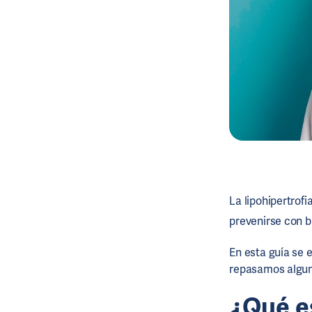
La lipohipertrof
prevenirse con b
En esta guía se e
repasamos alguno
¿Qué es