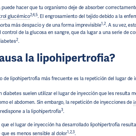
ia puede hacer que tu organismo deje de absorber correctament
2,4,5
trol glucémico
. El engrosamiento del tejido debido a la enf
1,2
orba más despacio y de una forma imprevisible
. A su vez, es
 control de la glucosa en sangre, que da lugar a una serie de c
2
diabetes
.
usa la lipohipertrofia?
go de lipohipertrofia más frecuente es la repetición del lugar de 
 diabetes suelen utilizar el lugar de inyección que les resulta 
como el abdomen. Sin embargo, la repetición de inyecciones de
i
3
edispone a la lipohipertrofia
.
que el lugar de inyección ha desarrollado lipohipertrofia result
1,2,3
 que es menos sensible al dolor
.