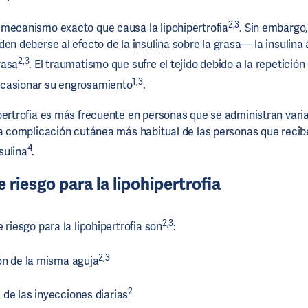
2,3
mecanismo exacto que causa la lipohipertrofia
. Sin embargo,
den deberse al efecto de la
insulina
sobre la grasa— la insulina
2,3
rasa
. El traumatismo que sufre el tejido debido a la repetició
1,3
casionar su engrosamiento
.
pertrofia es más frecuente en personas que se administran varia
la complicación cutánea más habitual de las personas que reci
4
sulina
.
 riesgo para la lipohipertrofia
2,3
 riesgo para la lipohipertrofia son
:
2,3
ión de la misma aguja
2
 de las inyecciones diarias