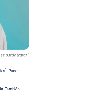
 se puede tratar?
1
tes
. Puede
ola. También