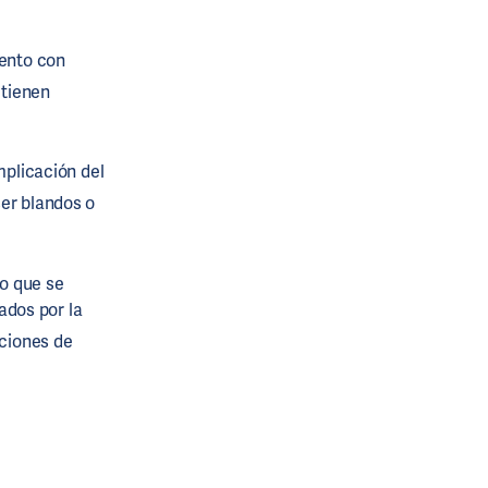
iento con
tienen
mplicación del
ser blandos o
so que se
ados por la
cciones de