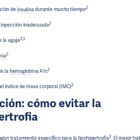
2
ción de
insulina
durante mucho tiempo
3
 inyección inadecuada
2,3
 la aguja
2
mia
2
de la
hemoglobina
A1c
2
l índice de masa corporal (IMC)
ción: cómo evitar la
ertrofia
2
gún tratamiento específico para la lipohipertrofia
. El mejor tr