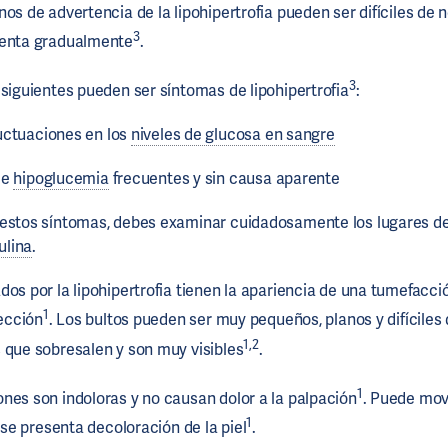
os de advertencia de la lipohipertrofia pueden ser difíciles de n
3
senta gradualmente
.
3
 siguientes pueden ser síntomas de lipohipertrofia
:
uctuaciones en los
niveles de glucosa en sangre
de
hipoglucemia
frecuentes y sin causa aparente
 estos síntomas, debes examinar cuidadosamente los lugares de
ulina
.
dos por la lipohipertrofia tienen la apariencia de una tumefacc
1
yección
. Los bultos pueden ser muy pequeños, planos y difíciles
1,2
 que sobresalen y son muy visibles
.
1
nes son indoloras y no causan dolor a la palpación
. Puede mov
1
o se presenta decoloración de la piel
.