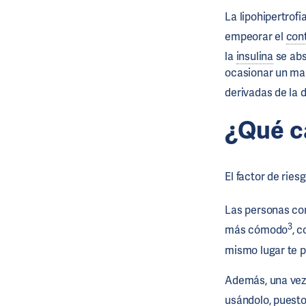
La lipohipertrof
empeorar el
con
la
insulina
se abs
ocasionar un mal
derivadas de la 
¿Qué ca
El factor de ries
Las personas con
3
más cómodo
, 
mismo lugar te pr
Además, una vez 
usándolo, puesto