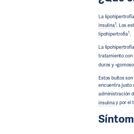
La lipohipertrof
1
insulina
. Los es
1
lipohipertrofia
.
La lipohipertrofi
tratamiento con
duros y «gomosos
Estos bultos son 
encuentra justo d
administración 
insulina
y por el
Síntoma