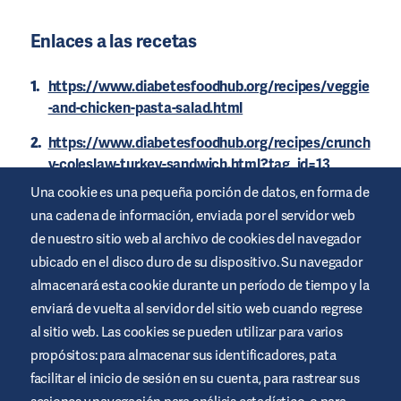
Enlaces a las recetas
https://www.diabetesfoodhub.org/recipes/veggie
-and-chicken-pasta-salad.html
https://www.diabetesfoodhub.org/recipes/crunch
y-coleslaw-turkey-sandwich.html?tag_id=13
Una cookie es una pequeña porción de datos, en forma de
https://www.diabetesfoodhub.org/recipes/veggie
una cadena de información, enviada por el servidor web
-dip-cups.html?tag_id=13
de nuestro sitio web al archivo de cookies del navegador
https://www.diabetesfoodhub.org/recipes/beef-
ubicado en el disco duro de su dispositivo. Su navegador
wrap-lunch-box.html
almacenará esta cookie durante un período de tiempo y la
enviará de vuelta al servidor del sitio web cuando regrese
https://www.diabetesfoodhub.org/recipes/basic-
al sitio web. Las cookies se pueden utilizar para varios
bean-burger.html?tag_id=13
propósitos: para almacenar sus identificadores, pata
https://www.diabetesfoodhub.org/recipes/health
facilitar el inicio de sesión en su cuenta, para rastrear sus
y-back-to-school-lunch.html