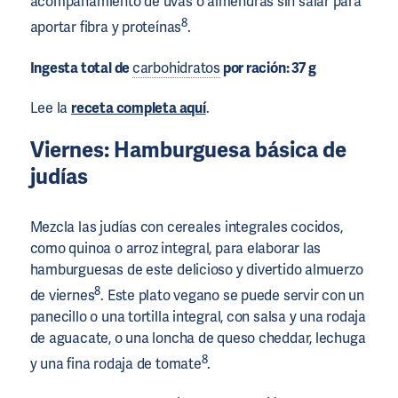
acompañamiento de uvas o almendras sin salar para
8
aportar fibra y proteínas
.
Ingesta total de
carbohidratos
por ración: 37 g
Lee la
receta completa aquí
.
Viernes: Hamburguesa básica de
judías
Mezcla las judías con cereales integrales cocidos,
como quinoa o arroz integral, para elaborar las
hamburguesas de este delicioso y divertido almuerzo
8
de viernes
. Este plato vegano se puede servir con un
panecillo o una tortilla integral, con salsa y una rodaja
de aguacate, o una loncha de queso cheddar, lechuga
8
y una fina rodaja de tomate
.