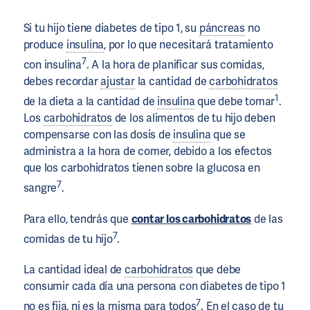
Si tu hijo tiene diabetes de tipo 1, su
páncreas
no
produce
insulina
, por lo que necesitará tratamiento
7
con insulina
. A la hora de planificar sus comidas,
debes recordar
ajustar
la cantidad de
carbohidratos
1
de la dieta a la cantidad de
insulina
que debe tomar
.
Los
carbohidratos
de los alimentos de tu hijo deben
compensarse con las dosis de
insulina
que se
administra a la hora de comer, debido a los efectos
que los carbohidratos tienen sobre la glucosa en
7
sangre
.
Para ello, tendrás que
contar los carbohidratos
de las
7
comidas de tu hijo
.
La cantidad ideal de
carbohidratos
que debe
consumir cada día una persona con diabetes de tipo 1
7
no es fija, ni es la misma para todos
. En el caso de tu