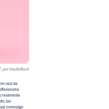
”, por InsulinRock
ión nazi de
reflexionaba
lo realmente
do, las
ulas) comoalgo