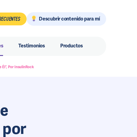
Descubrir contenido para mí
RECUENTES
es
Testimonios
Productos
Él”, Por InsulinRock
ce
, por