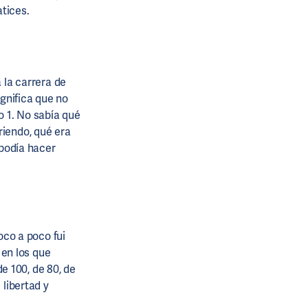
tices.
 la carrera de
ignifica que no
o 1. No sabía qué
riendo, qué era
 podía hacer
oco a poco fui
en los que
de 100, de 80, de
 libertad y