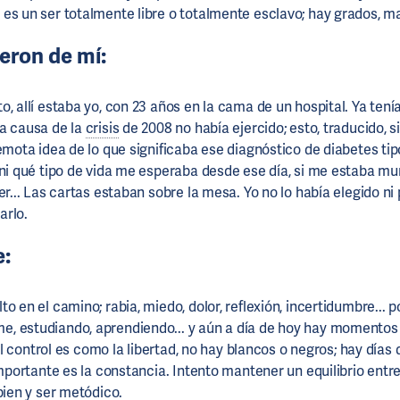
es un ser totalmente libre o totalmente esclavo; hay grados, ma
ieron de mí:
, allí estaba yo, con 23 años en la cama de un hospital. Ya tenía
a causa de la
crisis
de 2008 no había ejercido; esto, traducido, s
emota idea de lo que significaba ese diagnóstico de diabetes tip
 ni qué tipo de vida me esperaba desde ese día, si me estaba mu
er... Las cartas estaban sobre la mesa. Yo no lo había elegido ni
arlo.
e:
o en el camino; rabia, miedo, dolor, reflexión, incertidumbre... p
, estudiando, aprendiendo... y aún a día de hoy hay momentos 
. El control es como la libertad, no hay blancos o negros; hay días 
importante es la constancia. Intento mantener un equilibrio entre
bien y ser metódico.