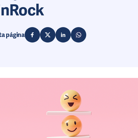
linRock
ta página