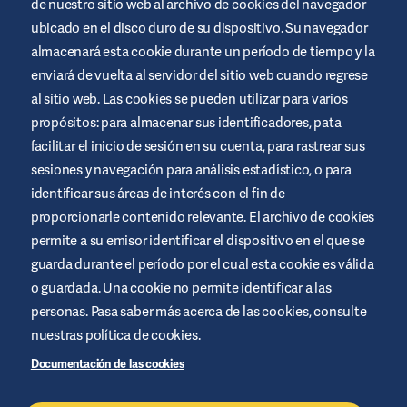
de nuestro sitio web al archivo de cookies del navegador
ubicado en el disco duro de su dispositivo. Su navegador
almacenará esta cookie durante un período de tiempo y la
enviará de vuelta al servidor del sitio web cuando regrese
al sitio web. Las cookies se pueden utilizar para varios
Este sitio web está promocionado por Air Liquide Healthcare
propósitos: para almacenar sus identificadores, pata
para educar y apoyar a las personas que viven con diabetes. Es
sólo un site informativo, no sustituye las recomendaciones
facilitar el inicio de sesión en su cuenta, para rastrear sus
médicas. Busca siempre el consejo de un profesional de la salud.
sesiones y navegación para análisis estadístico, o para
Términos y condiciones del sitio web
identificar sus áreas de interés con el fin de
proporcionarle contenido relevante. El archivo de cookies
Política de privacidad
permite a su emisor identificar el dispositivo en el que se
Cookies
guarda durante el período por el cual esta cookie es válida
Aviso legal
o guardada. Una cookie no permite identificar a las
Administrar cookies
personas. Pasa saber más acerca de las cookies, consulte
nuestras política de cookies.
Política de Seguridad de la Información
Documentación de las cookies