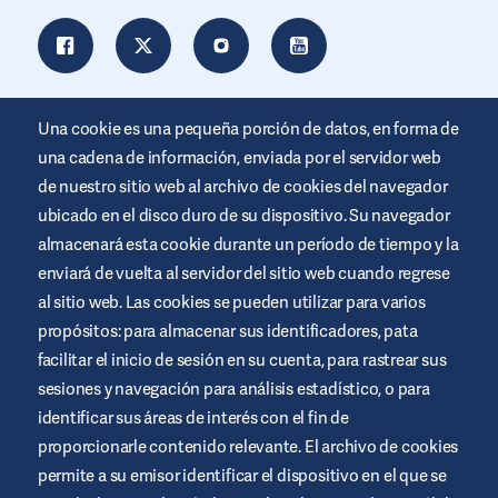
Una cookie es una pequeña porción de datos, en forma de
una cadena de información, enviada por el servidor web
de nuestro sitio web al archivo de cookies del navegador
ubicado en el disco duro de su dispositivo. Su navegador
almacenará esta cookie durante un período de tiempo y la
enviará de vuelta al servidor del sitio web cuando regrese
al sitio web. Las cookies se pueden utilizar para varios
Este sitio web está promocionado por Air Liquide Healthcare
propósitos: para almacenar sus identificadores, pata
para educar y apoyar a las personas que viven con diabetes. Es
sólo un site informativo, no sustituye las recomendaciones
facilitar el inicio de sesión en su cuenta, para rastrear sus
médicas. Busca siempre el consejo de un profesional de la salud.
sesiones y navegación para análisis estadístico, o para
Términos y condiciones del sitio web
identificar sus áreas de interés con el fin de
proporcionarle contenido relevante. El archivo de cookies
Política de privacidad
permite a su emisor identificar el dispositivo en el que se
Cookies